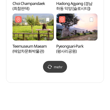
Choi Champandaek
Hadong Agyang (경남
Teem
(최참판댁)
하동 악양 [슬로시티])
(매암
Teemuseum Maeam
Pyeongsari-Park
Tal B
(매암차문화박물관)
(평사리공원)
(뱀사
mehr