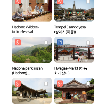
Hadong Wildtee-
Tempel Ssanggyesa
Tempe
Kulturfestival
(쌍계사(하동))
(쌍계사
(하동야생차문화축제)
Nationalpark Jirisan
Hwagae-Markt (하동
Choi
(Hadong)
화개장터)
(최참
(지리산국립공원(하동))