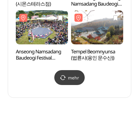
(시몬스테라스점)
Namsadang Baudeogi
(이천
(안성 남사당바우덕이
풍물단 상설 공연
‘곰뱅이텄다’)
Anseong Namsadang
Tempel Beomnyunsa
Heilig
Baudeogi Festival
(법륜사(용인 문수산))
(미리
(안성맞춤 남사당
바우덕이축제)
mehr