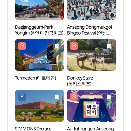
Daejanggeum-Park
Anseong Dongmakgol
Daej
Yongin (용인 대장금파크)
Bingeo Festival (안성
Yong
동막골 빙어축제)
Termeden (테르메덴)
Donkey Starz
Donke
(동키스타즈)
(동키
SIMMONS Terrace
Aufführungen Anseong
Reisd