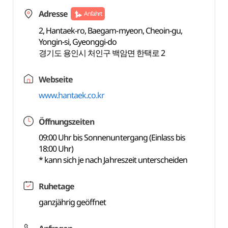
Adresse
Anfahrt
2, Hantaek-ro, Baegam-myeon, Cheoin-gu,
Yongin-si, Gyeonggi-do
경기도 용인시 처인구 백암면 한택로 2
Webseite
www.hantaek.co.kr
Öffnungszeiten
09:00 Uhr bis Sonnenuntergang (Einlass bis
18:00 Uhr)
* kann sich je nach Jahreszeit unterscheiden
Ruhetage
ganzjährig geöffnet