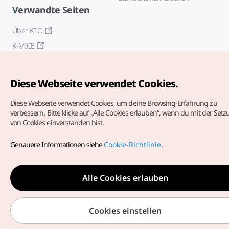
Verwandte Seiten
Über KTO
K-MICE
Diese Webseite verwendet Cookies.
Diese Webseite verwendet Cookies, um deine Browsing-Erfahrung zu
verbessern.
Bitte klicke auf „Alle Cookies erlauben“, wenn du mit der Set
von Cookies einverstanden bist.
Copyrights (c) Korea Tourism Organization. Alle Rechte
vorbehalten.
Genauere Informationen siehe
Cookie-Richtlinie
.
Fehlermeldungen und Probleme mit der Webseite bitte an
die
offizielle E-Mail-Adresse
german@knto.or.kr
Alle Cookies erlauben
Cookies einstellen