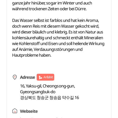
ganze Jahr hinüber, sogar im Winter und auch
während trockenen Zeiten oder bei Dürre.
Das Wasser selbst ist farblos und hat kein Aroma,
doch wenn Reis mit diesem Wasser gekocht wird,
wird dieser bläulich und klebrig. Es ist von Natur aus
kohlensäurehaltig und schmeckt enthält Mineralien
wie Kohlenstoff und Eisen und soll heilende Wirkung
auf Anämie, Verdauungsstörungen und
Hautprobleme haben.
Adresse
Anfahrt
16, Yaksu-gil, Cheongsong-gun,
Gyeongsangbuk-do
경상북도 청송군 청송읍 약수길 16
Webseite