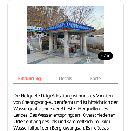
/
1
10
Einführung
Details
Karte
Empfe
Die Heilquelle Dalgi Yaksutang ist nur ca. 5 Minuten
von Cheongsong-eup entfernt und ist hinsichtlich der
Wasserqualität eine der 3 besten Heilquellen des
Landes. Das Wasser entspringt an 10 verschiedenen
Orten entlang des Tals und sammelt sich im Dalgi-
Wasserfall auf dem Berg Juwangsan. Es fließt das