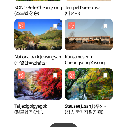
SONO Belle Cheongsong
Tempel Daejeonsa
Natio
(소노벨 청송)
(대전사)
(주왕
Nationalpark Juwangsan
Kunstmuseum
Tal J
(주왕산국립공원)
Cheongsong Yasong
(절골
(군립 청송야송미술관)
국가지
Tal Jeolgolgyegok
Stausee Jusanji (주산지
Kunstd
(절골협곡 (청송
(청송 국가지질공원))
(지례
국가지질공원))