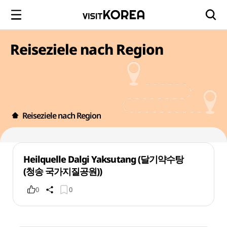
Reiseziele nach Region
Reiseziele nach Region
Heilquelle Dalgi Yaksutang (달기약수탕
(청송 국가지질공원))
0
0