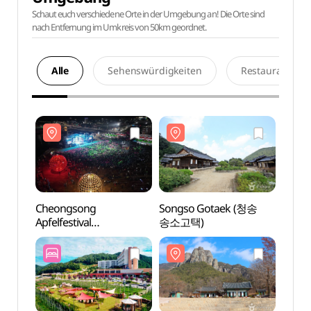
Schaut euch verschiedene Orte in der Umgebung an! Die Orte sind
nach Entfernung im Umkreis von 50km geordnet.
Alle
Sehenswürdigkeiten
Restaurants
Cheongsong
Songso Gotaek (청송
Song
Apfelfestival
송소고택)
송소고
(청송사과축제)