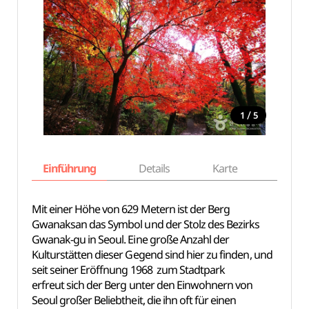
/
1
5
Einführung
Details
Karte
Empfe
Mit einer Höhe von 629 Metern ist der Berg
Gwanaksan das Symbol und der Stolz des Bezirks
Gwanak-gu in Seoul. Eine große Anzahl der
Kulturstätten dieser Gegend sind hier zu finden, und
seit seiner Eröffnung 1968 zum Stadtpark
erfreut sich der Berg unter den Einwohnern von
Seoul großer Beliebtheit, die ihn oft für einen