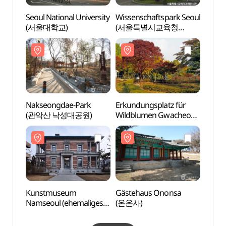
Seoul National University
Wissenschaftspark Seoul
Seoul 
(서울대학교)
(서울특별시교육청
(서울
과학전시관)
Nakseongdae-Park
Erkundungsplatz für
Nakse
(관악산 낙성대공원)
Wildblumen Gwacheon
(관악
(과천야생화자연학습장)
Kunstmuseum
Gästehaus Ononsa
Kuns
Namseoul (ehemaliges
(온온사)
Namse
belgisches Konsulat)
belgi
(서울 구 벨기에영사관(현,
(서울