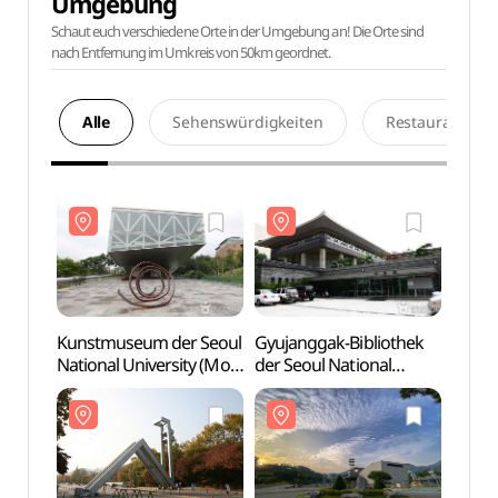
Umgebung
Schaut euch verschiedene Orte in der Umgebung an! Die Orte sind
nach Entfernung im Umkreis von 50km geordnet.
Alle
Sehenswürdigkeiten
Restaurants
Kunstmuseum der Seoul
Gyujanggak-Bibliothek
Kunst
National University (MoA
der Seoul National
Natio
서울대학교미술관)
University (서울대학교
서울
규장각)