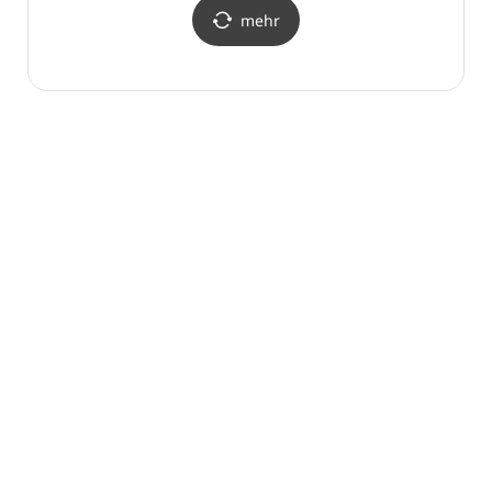
서울시립미술관
서울
mehr
남서울생활미술관))
남서울