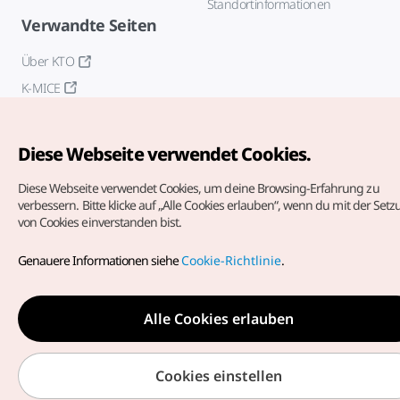
Standortinformationen
Verwandte Seiten
Über KTO
K-MICE
Diese Webseite verwendet Cookies.
Diese Webseite verwendet Cookies, um deine Browsing-Erfahrung zu
verbessern.
Bitte klicke auf „Alle Cookies erlauben“, wenn du mit der Set
von Cookies einverstanden bist.
Copyrights (c) Korea Tourism Organization. Alle Rechte
vorbehalten.
Genauere Informationen siehe
Cookie-Richtlinie
.
Fehlermeldungen und Probleme mit der Webseite bitte an
die
offizielle E-Mail-Adresse
german@knto.or.kr
Alle Cookies erlauben
Cookies einstellen