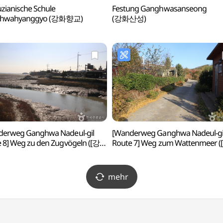
zianische Schule
Festung Ganghwasanseong
hwahyanggyo (강화향교)
(강화산성)
derweg Ganghwa Nadeul-gil
[Wanderweg Ganghwa Nadeul-gi
 8] Weg zu den Zugvögeln ([강화
Route 7] Weg zum Wattenmeer 
 제8코스] 철새 보러 가는 길)
나들길 제7코스] 낙조보러 가는 길
mehr