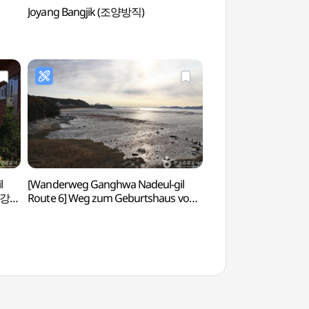
Joyang Bangjik (조양방직)
Kulturzentrum Hw
(강화화문석문화관)
l
[Wanderweg Ganghwa Nadeul-gil
Palast Yongheung
([강화
Route 6] Weg zum Geburtshaus von
)
Hwanam ([강화 나들길 제6코스]
화남생가 가는 길)