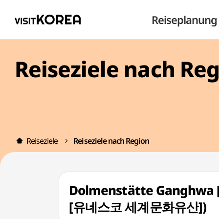
Reiseplanung
Reiseziele nach Re
Reiseziele
Reiseziele nach Region
Dolmenstätte Ganghwa
[유네스코 세계문화유산])