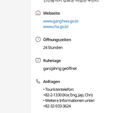
인천광역시 강화군 하점면 부근리
Webseite
www.ganghwa.go.kr
www.cha.go.kr
Öffnungszeiten
24 Stunden
Ruhetage
ganzjährig geöffnet
Anfragen
• Touristentelefon:
+82-2-1330 (Kor, Eng, Jap, Chn)
• Weitere Informationen unter:
+82-32-933-3624