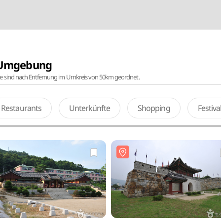
r Umgebung
te sind nach Entfernung im Umkreis von 50km geordnet.
Restaurants
Unterkünfte
Shopping
Festiv