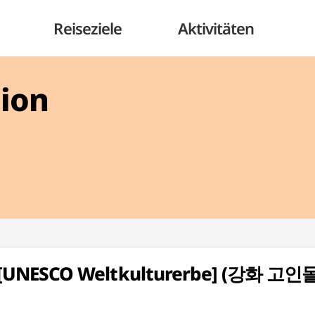
Reiseziele
Aktivitäten
gion
 [UNESCO Weltkulturerbe] (강화 고