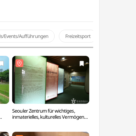
als/Events/Aufführungen
Freizeitsport
Seouler Zentrum für wichtiges,
LG Arts Center (
inmaterielles, kulturelles Vermögen
산])
(서울중요무형문화재전수회관)