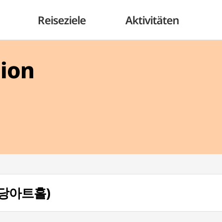
Reiseziele
Aktivitäten
gion
예림당아트홀)