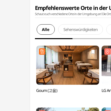
Empfehlenswerte Orte in de
Schaut euch verschiedene Orte in der Umgebung an! Die Or
Alle
Sehenswürdigkeiten
Goum (고움)
LG A