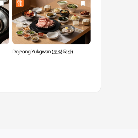
Dojeong Yukgwan (도정육관)
Gangnam (강남)