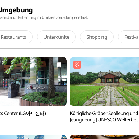
r Umgebung
te sind nach Entfernung im Umkreis von 50km geordnet.
Restaurants
Unterkünfte
Shopping
Festiv
rts Center (LG아트센터)
Königliche Gräber Seolleung und
Jeongneung [UNESCO Welterbe]
(서울 선릉과정릉 [유네스코 세계유