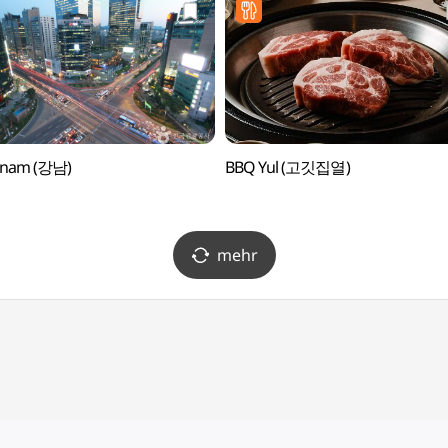
nam (강남)
BBQ Yul (고깃집열)
mehr