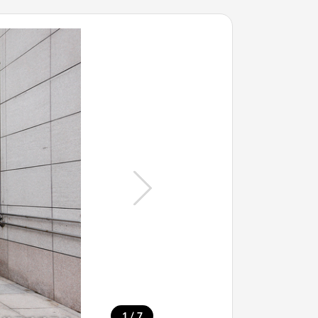
/
1
7