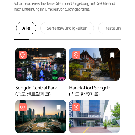
Schaut euch verschiedene Orte in der Umgebung an! Die Orte sind
nach Entfernung im Umkreis von 50km geordnet.
Alle
Sehenswürdigkeiten
Restaurants
Songdo Central Park
Hanok-Dorf Songdo
Songd
(송도 센트럴파크)
(송도 한옥마을)
(송도