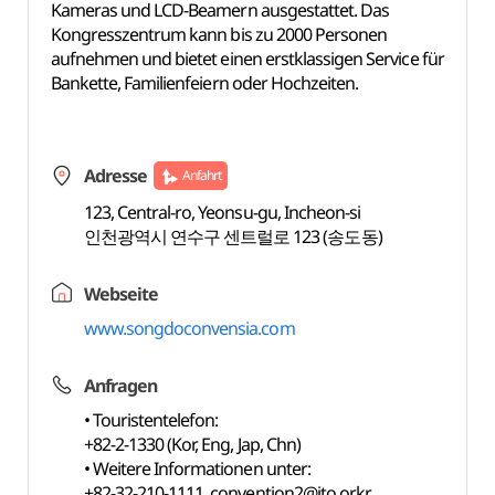
Kameras und LCD-Beamern ausgestattet. Das
Kongresszentrum kann bis zu 2000 Personen
aufnehmen und bietet einen erstklassigen Service für
Bankette, Familienfeiern oder Hochzeiten.
Adresse
Anfahrt
123, Central-ro, Yeonsu-gu, Incheon-si
인천광역시 연수구 센트럴로 123 (송도동)
Webseite
www.songdoconvensia.com
Anfragen
• Touristentelefon:
+82-2-1330 (Kor, Eng, Jap, Chn)
• Weitere Informationen unter:
+82-32-210-1111,
convention2@ito.or.kr