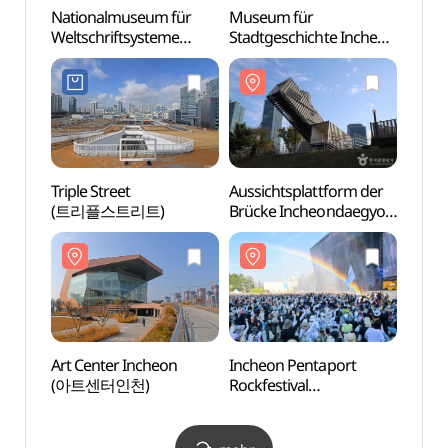
Nationalmuseum für
Museum für
Natio
Weltschriftsysteme
Stadtgeschichte Incheon
Welts
(국립세계문자박물관)
(인천도시역사관)
(국립
Triple Street
Aussichtsplattform der
Aussi
(트리플스트리트)
Brücke Incheondaegyo
Brück
(인천대교전망대)
(인천
Art Center Incheon
Incheon Pentaport
Song
(아트센터인천)
Rockfestival
도그파
(인천펜타포트 락
페스티벌)