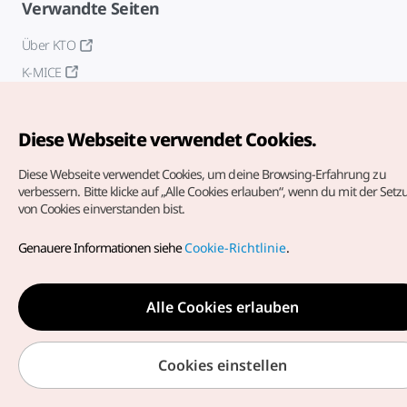
Verwandte Seiten
Über KTO
K-MICE
Diese Webseite verwendet Cookies.
Diese Webseite verwendet Cookies, um deine Browsing-Erfahrung zu
verbessern.
Bitte klicke auf „Alle Cookies erlauben“, wenn du mit der Set
von Cookies einverstanden bist.
Copyrights (c) Korea Tourism Organization. Alle Rechte
vorbehalten.
Genauere Informationen siehe
Cookie-Richtlinie
.
Fehlermeldungen und Probleme mit der Webseite bitte an
die
offizielle E-Mail-Adresse
german@knto.or.kr
Alle Cookies erlauben
Cookies einstellen