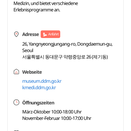
Medizin, und bietet verschiedene
Erlebnisprogramme an.
Adresse
Anfahrt
26, Yangnyeongjungang-ro, Dongdaemun-gu,
Seoul
서울특별시 동대문구 약령중앙로 26 (제기동)
Webseite
museum.ddm.go.kr
kmedi.ddm.go.kr
Öffnungszeiten
März-Oktober 10:00-18:00 Uhr
November-Februar 10:00-17:00 Uhr