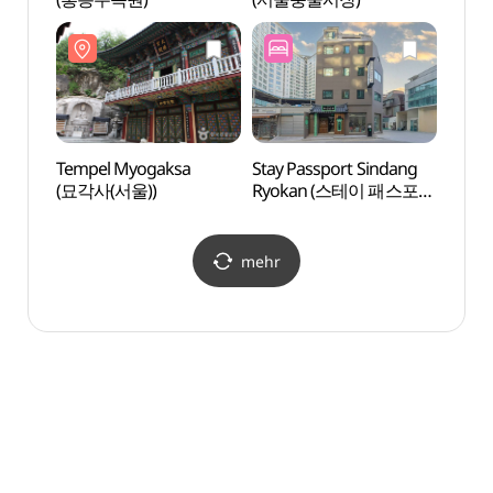
Tempel Myogaksa
Stay Passport Sindang
Hanya
(묘각사(서울))
Ryokan (스테이 패스포트
Inter
신당 료칸)
(한양
mehr