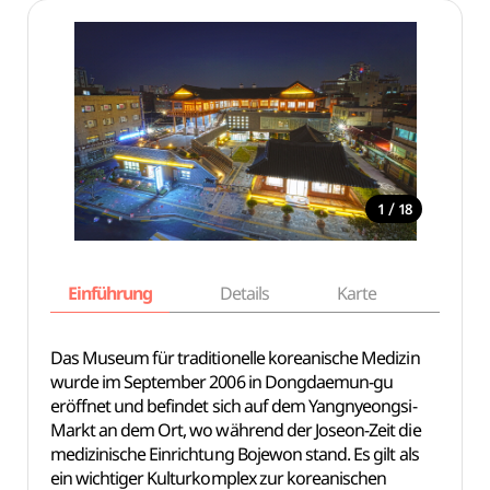
/
1
18
Einführung
Details
Karte
Empfe
Das Museum für traditionelle koreanische Medizin
wurde im September 2006 in Dongdaemun-gu
eröffnet und befindet sich auf dem Yangnyeongsi-
Markt an dem Ort, wo während der Joseon-Zeit die
medizinische Einrichtung Bojewon stand. Es gilt als
ein wichtiger Kulturkomplex zur koreanischen