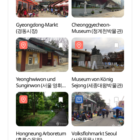
Gyeongdong-Markt
Cheonggyecheon-
Cheo
(경동시장)
Museum (청계천박물관)
Mus
Yeonghwiwon und
Museum von König
Muse
Sunginwon (서울 영휘원
Sejong (세종대왕박물관)
Sej
(순헌황귀비)과 숭인원
(이진))
Hongneung Arboretum
Volksflohmarkt Seoul
Temp
(홍릉수목원)
(서울풍물시장)
(묘각사