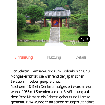
/
1
11
Einführung
Nutzung
Details
Ka
Der Schrein Uiamsa wurde zum Gedenken an Chu
Nongae errichtet, die während der japanischen
Invasion ihr Leben geopfert hat.
Nachdem 1846 ein Denkmal aufgestellt worden war,
wurde 1955 mit Spenden aus der Bevölkerung auf
dem Berg Namsan ein Schrein gebaut und Uiamsa
genannt. 1974 wurde er an seinen heutigen Standort