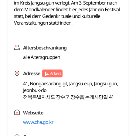
im Kreis Jangsu-gun verlegt. Am 3. September nach
dem Mondkalender findet hier jedes Jahr ein Festival
statt, bei dem Gedenkrituale und kulturelle
Veranstaltungen stattfinden.
Altersbeschränkung
alle Altersgruppen
Adresse
Anfahrt
41, Nongaesadang-gil, Jangsu-eup, Jangsu-gun,
Jeonbuk-do
전북특별자치도 장수군 장수읍 논개사당길 41
Webseite
www.cha.go.kr