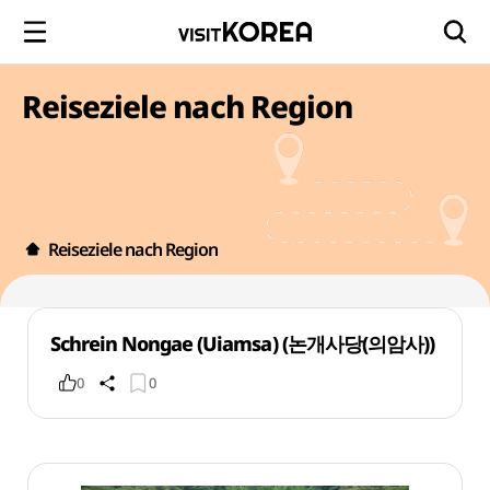
Reiseziele nach Region
Reiseziele nach Region
Schrein Nongae (Uiamsa) (논개사당(의암사))
0
0