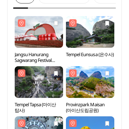
Jangsu Hanurang
Tempel Eunsusa (은수사)
Temp
Sagwarang Festival
(장수한우랑사과랑축제)
Tempel Tapsa (마이산
Provinzpark Maisan
Provi
탑사)
(마이산도립공원)
(마이