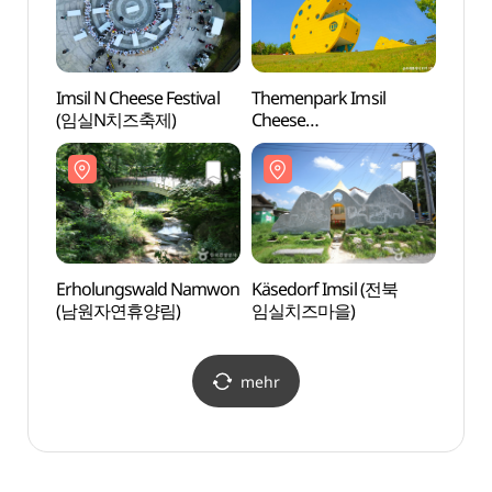
Imsil N Cheese Festival
Themenpark Imsil
Erho
(임실N치즈축제)
Cheese
(남원
(임실치즈테마파크)
Erholungswald Namwon
Käsedorf Imsil (전북
Sang
(남원자연휴양림)
임실치즈마을)
mehr