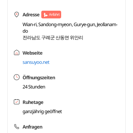
Adresse
Anfahrt
Wian-ri, Sandong-myeon, Gurye-gun, Jeollanam-
do
전라남도 구례군 산동면 위안리
Webseite
sansuyoo.net
Öffnungszeiten
24 Stunden
Ruhetage
ganzjährig geöffnet
Anfragen