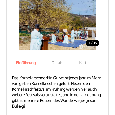
/
1
15
Einführung
Details
Karte
Empfe
Das Kornelkirschdorf in Gurye ist jedes Jahr im März
von gelben Kornelkirschen gefüllt. Neben dem
Kornelkirschfestival im Frühling werden hier auch
weitere Festivals veranstaltet, und in der Umgebung
gibt es mehrere Routen des Wanderweges Jirisan
Dulle-gil.