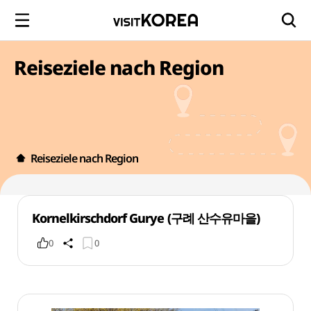
Reiseziele nach Region
Reiseziele nach Region
Kornelkirschdorf Gurye (구례 산수유마을)
0
0