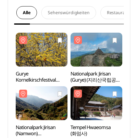
Alle
Sehenswürdigkeiten
Restaurants
Gurye
Nationalpark Jirisan
Nation
Kornelkirschfestival
(Gurye) (지리산국립공원
(Gur
(구례산수유꽃축제)
(구례))
(구례)
Nationalpark Jirisan
Tempel Hwaeomsa
Temp
(Namwon)
(화엄사)
(화엄