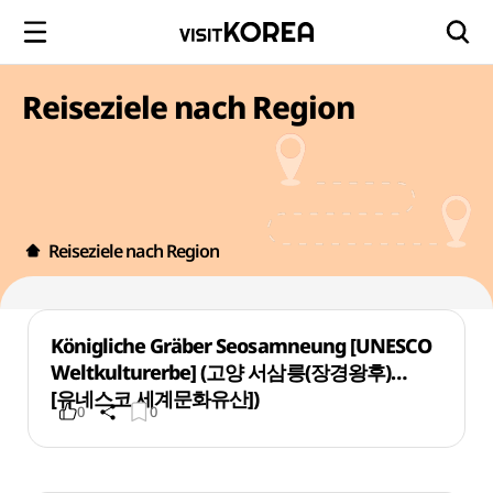
Reiseziele nach Region
Reiseziele nach Region
Königliche Gräber Seosamneung [UNESCO
Weltkulturerbe] (고양 서삼릉(장경왕후)
[유네스코 세계문화유산])
0
0