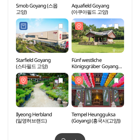
Smob Goyang (스몹
Aquafield Goyang
Smob
고양)
(아쿠아필드 고양)
고양)
Starfield Goyang
Fünf westliche
Fünf 
(스타필드 고양)
Königsgräber Goyang
König
[UNESCO Welterbe]
[UNES
(고양 서오릉 [유네스코
(고양
세계유산])
세계유
Ilyeong Herbland
Tempel Heungguksa
Temp
(일영허브랜드)
(Goyang) (흥국사(고양))
(Goy