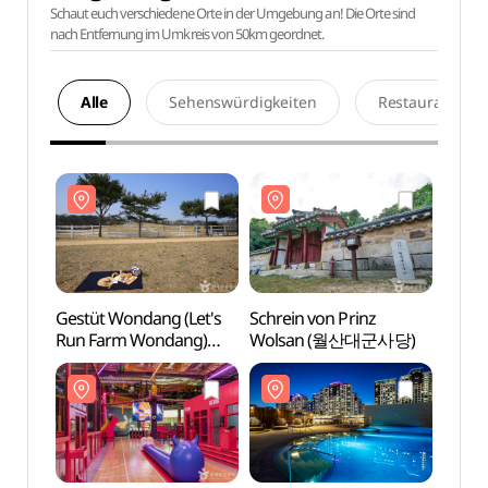
Schaut euch verschiedene Orte in der Umgebung an! Die Orte sind
nach Entfernung im Umkreis von 50km geordnet.
Alle
Sehenswürdigkeiten
Restaurants
Gestüt Wondang (Let's
Schrein von Prinz
Gestü
Run Farm Wondang)
Wolsan (월산대군사당)
Run 
(원당종마목장 (렛츠런팜
(원당
원당))
원당))