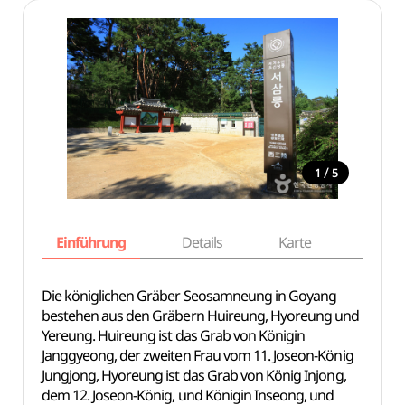
/
1
5
Einführung
Details
Karte
Empfe
Die königlichen Gräber Seosamneung in Goyang
bestehen aus den Gräbern Huireung, Hyoreung und
Yereung. Huireung ist das Grab von Königin
Janggyeong, der zweiten Frau vom 11. Joseon-König
Jungjong, Hyoreung ist das Grab von König Injong,
dem 12. Joseon-König, und Königin Inseong, und