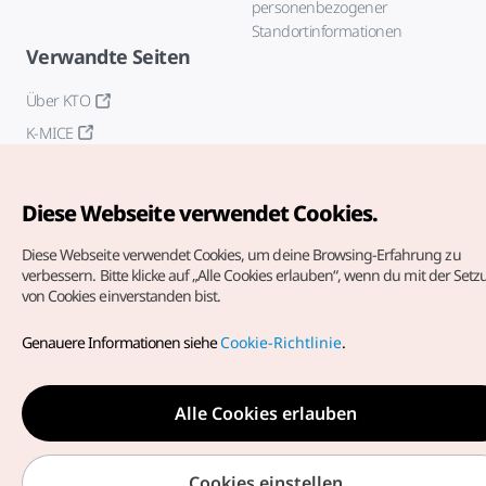
personenbezogener
Standortinformationen
Verwandte Seiten
Über KTO
K-MICE
Diese Webseite verwendet Cookies.
Diese Webseite verwendet Cookies, um deine Browsing-Erfahrung zu
verbessern.
Bitte klicke auf „Alle Cookies erlauben“, wenn du mit der Set
von Cookies einverstanden bist.
Copyrights (c) Korea Tourism Organization. Alle Rechte
vorbehalten.
Genauere Informationen siehe
Cookie-Richtlinie
.
Fehlermeldungen und Probleme mit der Webseite bitte an
die
offizielle E-Mail-Adresse
german@knto.or.kr
Alle Cookies erlauben
Cookies einstellen