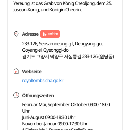
Yereung ist das Grab von König Cheoljong, dem 25.
Joseon-König, und Königin Cheorin.
Adresse
Anfahrt
233-126, Seosamneung-gil, Deogyang-gu,
Goyang-si, Gyeonggi-do
경기도 고양시 덕양구 서삼릉길 233-126 (원당동)
Webseite
royaltombs.cha.go.kr
Öffnungszeiten
Februar-Mai, September-Oktober 09:00-18:00
Uhr
Juni-August 09:00-18:30 Uhr
November-Januar 09:00-17:30 Uhr