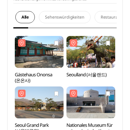
Alle
Sehenswürdigkeiten
Restaurants
Gästehaus Ononsa
Seoulland (서울랜드)
Gäste
(온온사)
(온온
Seoul Grand Park
Nationales Museum für
Seoul