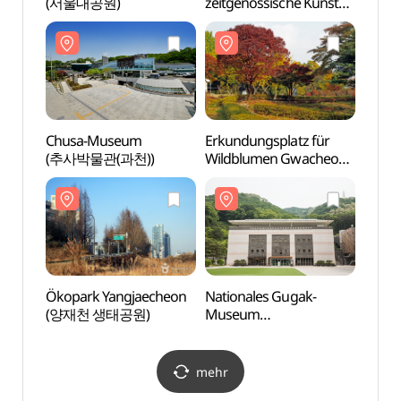
(서울대공원)
zeitgenössische Kunst
(서울
Gwacheon
(국립현대미술관 과천)
Chusa-Museum
Erkundungsplatz für
Chus
(추사박물관(과천))
Wildblumen Gwacheon
(추사
(과천야생화자연학습장)
Ökopark Yangjaecheon
Nationales Gugak-
Ökopa
(양재천 생태공원)
Museum
(양재
(국립국악박물관)
mehr