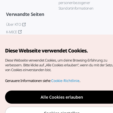
personenbezogener
Standortinformationen
Verwandte Seiten
Über KTO
K-MICE
Diese Webseite verwendet Cookies.
Diese Webseite verwendet Cookies, um deine Browsing-Erfahrung zu
verbessern.
Bitte klicke auf „Alle Cookies erlauben“, wenn du mit der Set
von Cookies einverstanden bist.
Copyrights (c) Korea Tourism Organization. Alle Rechte
vorbehalten.
Genauere Informationen siehe
Cookie-Richtlinie
.
Fehlermeldungen und Probleme mit der Webseite bitte an
die
offizielle E-Mail-Adresse
german@knto.or.kr
Alle Cookies erlauben