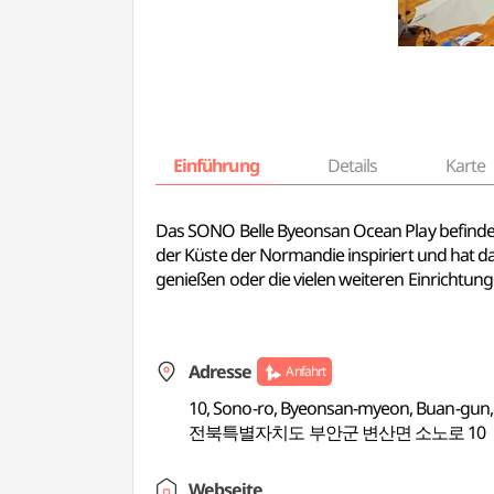
Einführung
Details
Karte
Das SONO Belle Byeonsan Ocean Play befindet
der Küste der Normandie inspiriert und hat d
genießen oder die vielen weiteren Einrichtun
Adresse
Anfahrt
10, Sono-ro, Byeonsan-myeon, Buan-gun,
전북특별자치도 부안군 변산면 소노로 10
Webseite