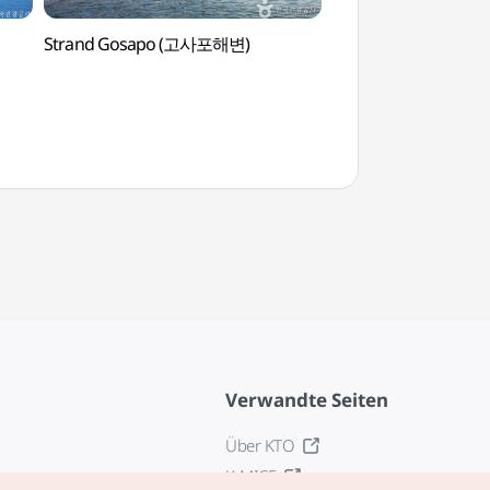
Strand Gosapo (고사포해변)
Hafen Gyeokpoha
Verwandte Seiten
Über KTO
K-MICE