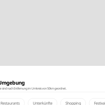
r Umgebung
te sind nach Entfernung im Umkreis von 50km geordnet.
Restaurants
Unterkünfte
Shopping
Festiv