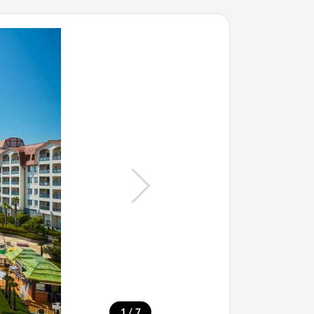
/
1
7