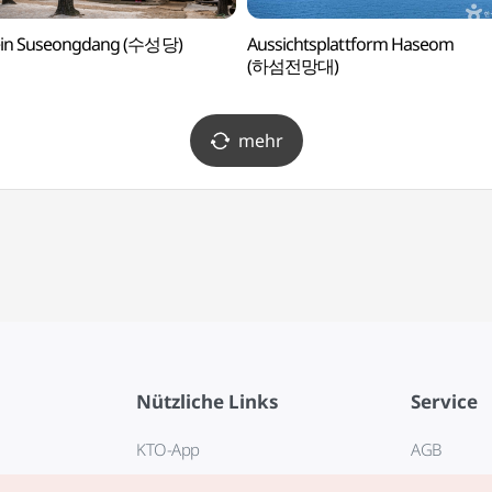
ein Suseongdang (수성당)
Aussichtsplattform Haseom
(하섬전망대)
mehr
Nützliche Links
Service
KTO-App
AGB
Reisehotline 1330
FAQ