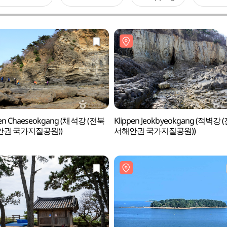
pen Chaeseokgang (채석강 (전북
Klippen Jeokbyeokgang (적벽강 
권 국가지질공원))
서해안권 국가지질공원))