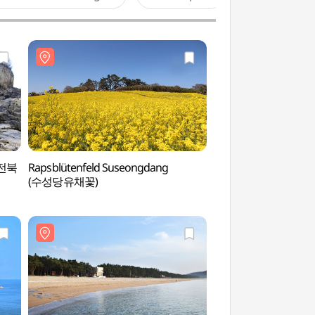
(전북
Rapsblütenfeld Suseongdang
SONO Belle Byeon
(수성당유채꽃)