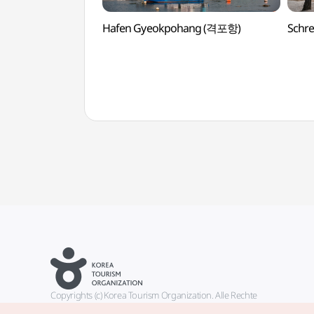
Hafen Gyeokpohang (격포항)
Schr
Copyrights (c) Korea Tourism Organization. Alle Rechte
vorbehalten.