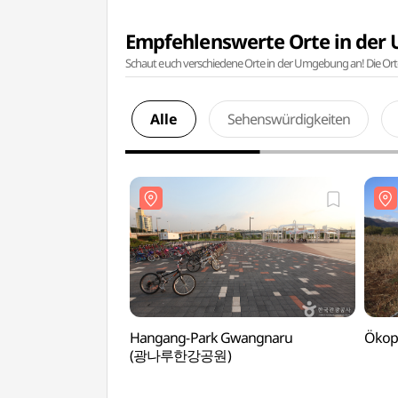
Empfehlenswerte Orte in de
Schaut euch verschiedene Orte in der Umgebung an! Die Or
Alle
Sehenswürdigkeiten
Hangang-Park Gwangnaru
Öko
(광나루한강공원)