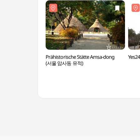
Prähistorische Stätte Amsa-dong
Yes2
(서울 암사동 유적)