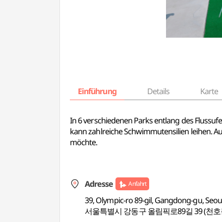
Einführung
Details
Karte
In 6 verschiedenen Parks entlang des Flussuf
kann zahlreiche Schwimmutensilien leihen. A
möchte.
Adresse
Anfahrt
39, Olympic-ro 89-gil, Gangdong-gu, Seou
서울특별시 강동구 올림픽로89길 39 (천호