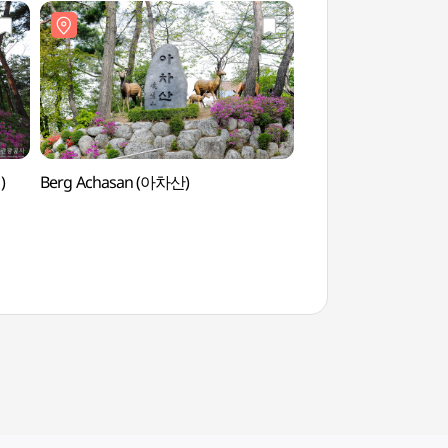
)
Berg Achasan (아차산)
Prähistorische Stät
(서울 암사동 유적)