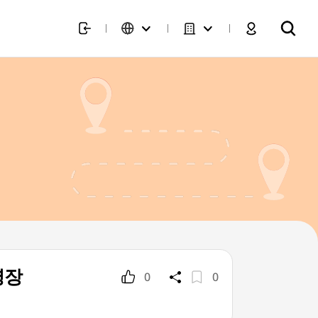
영장
0
0