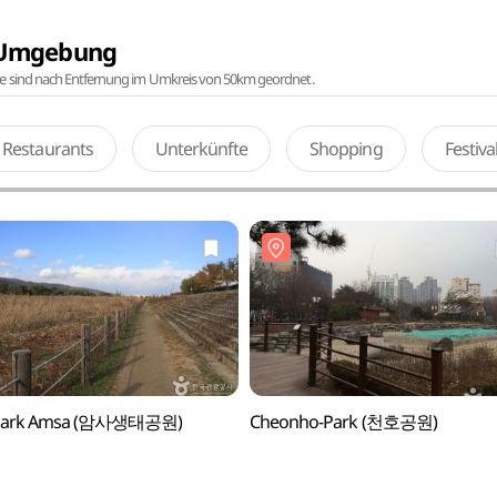
r Umgebung
te sind nach Entfernung im Umkreis von 50km geordnet.
Restaurants
Unterkünfte
Shopping
Festiv
park Amsa (암사생태공원)
Cheonho-Park (천호공원)