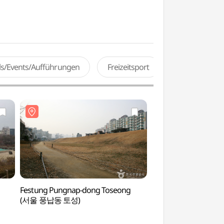
als/Events/Aufführungen
Freizeitsport
Festung Pungnap-dong Toseong
Hangang-Park Gwa
(서울 풍납동 토성)
(광나루한강공원)