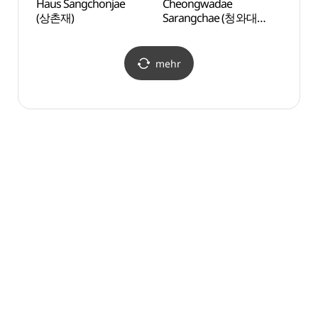
Haus Sangchonjae
Cheongwadae
Cheo
(상촌재)
Sarangchae (청와대
Sara
사랑채)
사랑채
mehr