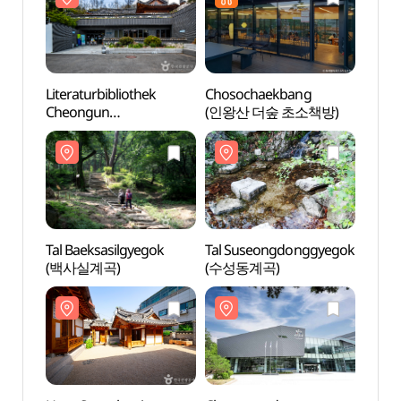
Literaturbibliothek
Chosochaekbang
Litera
Cheongun
(인왕산 더숲 초소책방)
Cheo
(청운문학도서관)
(청운
Tal Baeksasilgyegok
Tal Suseongdonggyegok
Tal S
(백사실계곡)
(수성동계곡)
(수성