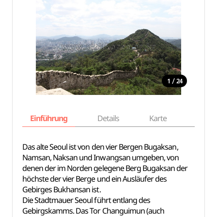
/
1
24
Einführung
Details
Karte
Empfe
Das alte Seoul ist von den vier Bergen Bugaksan,
Namsan, Naksan und Inwangsan umgeben, von
denen der im Norden gelegene Berg Bugaksan der
höchste der vier Berge und ein Ausläufer des
Gebirges Bukhansan ist.
Die Stadtmauer Seoul führt entlang des
Gebirgskamms. Das Tor Changuimun (auch