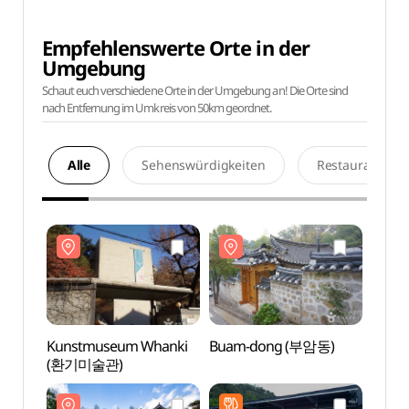
Empfehlenswerte Orte in der
Umgebung
Schaut euch verschiedene Orte in der Umgebung an! Die Orte sind
nach Entfernung im Umkreis von 50km geordnet.
Alle
Sehenswürdigkeiten
Restaurants
Kunstmuseum Whanki
Buam-dong (부암동)
Kuns
(환기미술관)
(환기