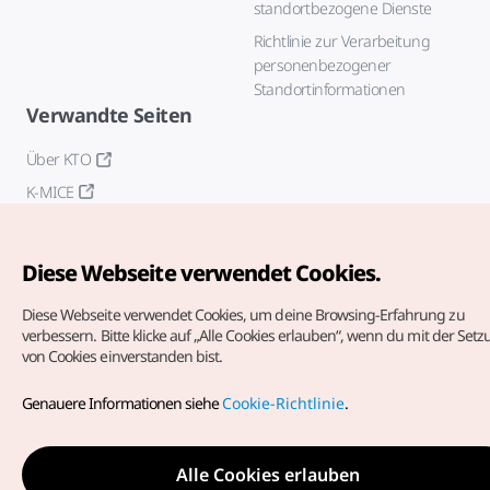
standortbezogene Dienste
Richtlinie zur Verarbeitung
personenbezogener
Standortinformationen
Verwandte Seiten
Über KTO
K-MICE
Diese Webseite verwendet Cookies.
Diese Webseite verwendet Cookies, um deine Browsing-Erfahrung zu
verbessern.
Bitte klicke auf „Alle Cookies erlauben“, wenn du mit der Set
von Cookies einverstanden bist.
Copyrights (c) Korea Tourism Organization. Alle Rechte
vorbehalten.
Genauere Informationen siehe
Cookie-Richtlinie
.
Fehlermeldungen und Probleme mit der Webseite bitte an
die
offizielle E-Mail-Adresse
german@knto.or.kr
Alle Cookies erlauben