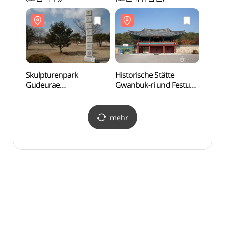
(구드
Skulpturenpark
Historische Stätte
Fels
Gudeurae
Gwanbuk-ri und Festung
(낙화
(구드래조각공원)
Buyeo Busosanseong
[UNESCO Welterbe]
(관북리유적과 부소산성
mehr
[유네스코 세계유산])