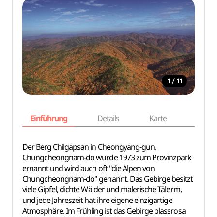
/
1
11
Einführung
Details
Karte
Empfe
Der Berg Chilgapsan in Cheongyang-gun,
Chungcheongnam-do wurde 1973 zum Provinzpark
ernannt und wird auch oft "die Alpen von
Chungcheongnam-do" genannt. Das Gebirge besitzt
viele Gipfel, dichte Wälder und malerische Tälerm,
und jede Jahreszeit hat ihre eigene einzigartige
Atmosphäre. Im Frühling ist das Gebirge blassrosa