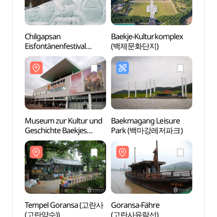
Chilgapsan
Baekje-Kulturkomplex
Baekj
Eisfontänenfestival
(백제문화단지)
(백제
(칠갑산 얼음분수 축제)
Museum zur Kultur und
Baekmagang Leisure
Temp
Geschichte Baekjes
Park (백마강레저파크)
(고란
(백제역사문화관)
Tempel Goransa (고란사
Goransa-Fähre
Skulp
(고란약수))
(고란사유람선)
Gude