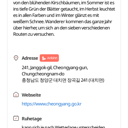
von den blühenden Kirschbäumen, im Sommer ist es
ins tiefe Grün der Blätter getaucht, im Herbst leuchtet
es in allen Farben und im Winter glänzt es mit
weißem Schnee. Wanderer kommen das ganze Jahr
über hierher, um sich an den sieben verschiedenen
Routen zu versuchen.
Adresse
Anfahrt
241, Janggok-gil, Cheongyang-gun,
Chungcheongnam-do
충청남도 청양군 대치면 장곡길 241 (대치면)
Webseite
https://www.cheongyang.go.kr
Ruhetage
kann sich je nach Wetterlage unterscheiden