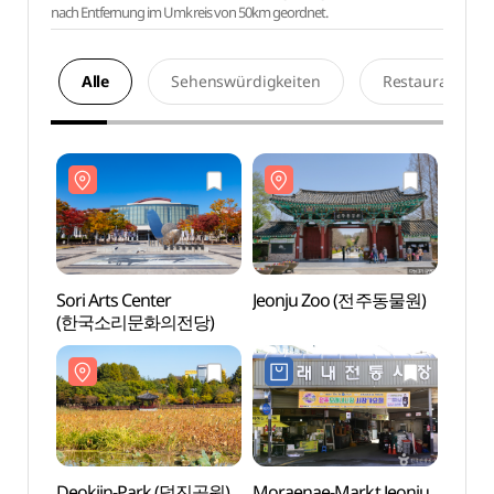
nach Entfernung im Umkreis von 50km geordnet.
Alle
Sehenswürdigkeiten
Restaurants
Sori Arts Center
Jeonju Zoo (전주동물원)
Sori A
(한국소리문화의전당)
(한국
Deokjin-Park (덕진공원)
Moraenae-Markt Jeonju
Deok