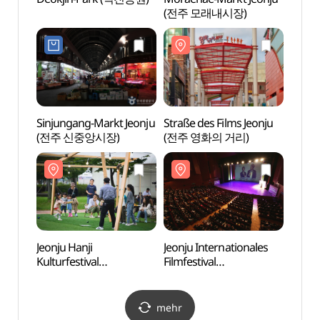
(전주 모래내시장)
Sinjungang-Markt Jeonju
Straße des Films Jeonju
Jeonju
(전주 신중앙시장)
(전주 영화의 거리)
Indep
(전주
Jeonju Hanji
Jeonju Internationales
Jeonj
Kulturfestival
Filmfestival
(Jeon
(전주국제한지산업대전)
(전주국제영화제)
풍패지
mehr