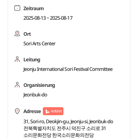
Zeitraum
2025-08-13 ~ 2025-08-17
Ort
Sori Arts Center
Leitung
Jeonju International Sori Festival Committee
Organisierung
Jeonbuk-do
Adresse
Anfahrt
31, Sori-ro, Deokjin-gu, Jeonju-si, Jeonbuk-do
전북특별자치도 전주시 덕진구 소리로 31
소리문화전당 한국소리문화의전당