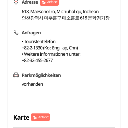
Adresse
Anfahrt
618, Maesohol-ro, Michuhol-gu, Incheon
인천광역시 미추홀구 매소홀로 618 문학경기장
Anfragen
• Touristentelefon:
+82-2-1330 (Kor, Eng, Jap, Chn)
• Weitere Informationen unter:
+82-32-455-2677
Parkmöglichkeiten
vorhanden
Karte
Anfahrt