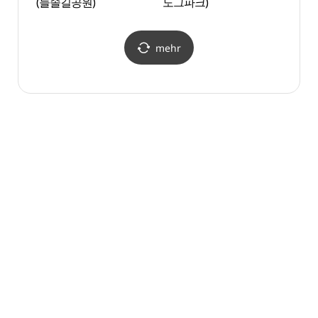
(늘솔길공원)
도그파크)
(송도
mehr