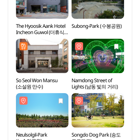
The Hyoosik Aank Hotel
Subong-Park (수봉공원)
Subo
Incheon Guwol (더휴식
아늑호텔 인천구월점)
So Seol Won Mansu
Namdong Street of
Song
(소설원 만수)
Lights (남동 빛의 거리)
도그파
Neulsolgil-Park
Songdo Dog Park (송도
Songd