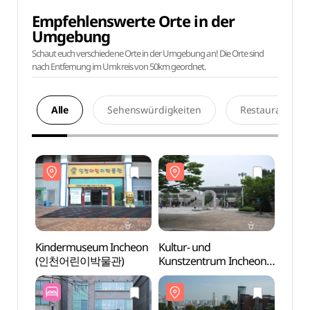
Empfehlenswerte Orte in der
Umgebung
Schaut euch verschiedene Orte in der Umgebung an! Die Orte sind
nach Entfernung im Umkreis von 50km geordnet.
Alle
Sehenswürdigkeiten
Restaurants
Kindermuseum Incheon
Kultur- und
Kind
(인천어린이박물관)
Kunstzentrum Incheon
(인천
(인천문화예술회관)