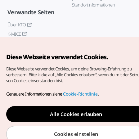
Standortinformationen
Verwandte Seiten
Über KTO
K-MICE
Diese Webseite verwendet Cookies.
Diese Webseite verwendet Cookies, um deine Browsing-Erfahrung zu
verbessern.
Bitte klicke auf „Alle Cookies erlauben“, wenn du mit der Set
von Cookies einverstanden bist.
Copyrights (c) Korea Tourism Organization. Alle Rechte
vorbehalten.
Genauere Informationen siehe
Cookie-Richtlinie
.
Fehlermeldungen und Probleme mit der Webseite bitte an
die
offizielle E-Mail-Adresse
german@knto.or.kr
Alle Cookies erlauben
Cookies einstellen