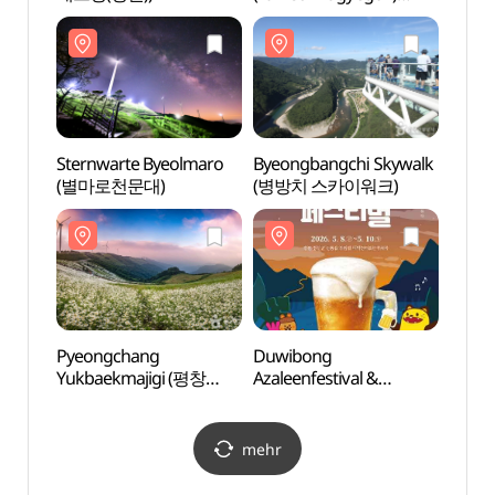
(용소폭포(연하계곡))
Sternwarte Byeolmaro
Byeongbangchi Skywalk
Pyeo
(별마로천문대)
(병방치 스카이워크)
Yukba
육백마
Pyeongchang
Duwibong
Pavil
Yukbaekmajigi (평창
Azaleenfestival &
Hall
육백마지기)
Sanmaek Festival (두위봉
(자규
철쭉축제&산맥페스티벌)
mehr