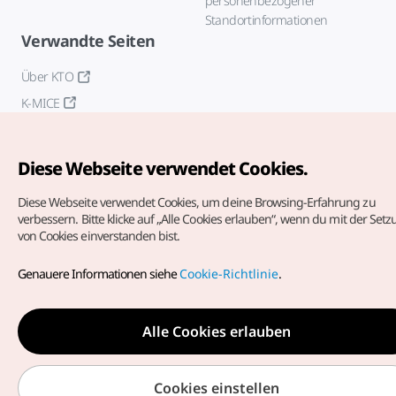
personenbezogener
Standortinformationen
Verwandte Seiten
Über KTO
K-MICE
Diese Webseite verwendet Cookies.
Diese Webseite verwendet Cookies, um deine Browsing-Erfahrung zu
verbessern.
Bitte klicke auf „Alle Cookies erlauben“, wenn du mit der Set
von Cookies einverstanden bist.
Copyrights (c) Korea Tourism Organization. Alle Rechte
vorbehalten.
Genauere Informationen siehe
Cookie-Richtlinie
.
Fehlermeldungen und Probleme mit der Webseite bitte an
die
offizielle E-Mail-Adresse
german@knto.or.kr
Alle Cookies erlauben
Cookies einstellen