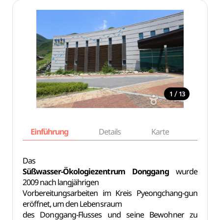
/
1
13
Einführung
Details
Karte
Empfe
Das
Süßwasser-Ökologiezentrum Donggang
wurde
2009 nach langjährigen
Vorbereitungsarbeiten im Kreis Pyeongchang-gun
eröffnet, um den Lebensraum
des Donggang-Flusses und seine Bewohner zu