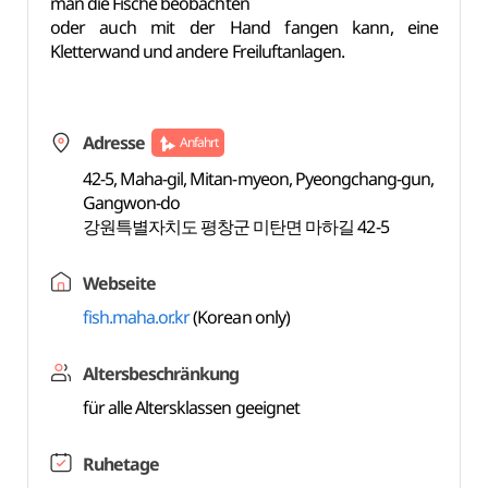
man die Fische beobachten
oder auch mit der Hand fangen kann, eine
Kletterwand und andere Freiluftanlagen.
Adresse
Anfahrt
42-5, Maha-gil, Mitan-myeon, Pyeongchang-gun,
Gangwon-do
강원특별자치도 평창군 미탄면 마하길 42-5
Webseite
fish.maha.or.kr
(Korean only)
Altersbeschränkung
für alle Altersklassen geeignet
Ruhetage