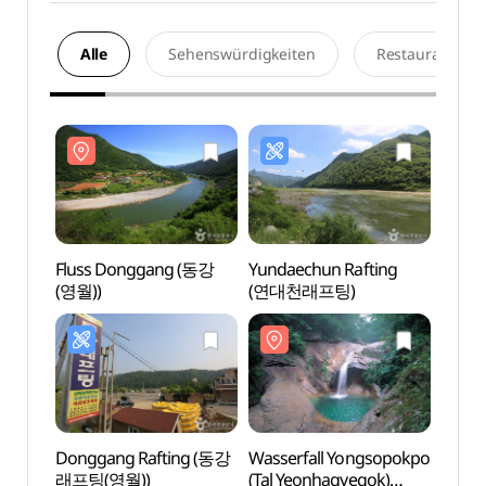
Alle
Sehenswürdigkeiten
Restaurants
Fluss Donggang (동강
Yundaechun Rafting
Flus
(영월))
(연대천래프팅)
(영월)
Donggang Rafting (동강
Wasserfall Yongsopokpo
Stern
래프팅(영월))
(Tal Yeonhagyegok)
(별마