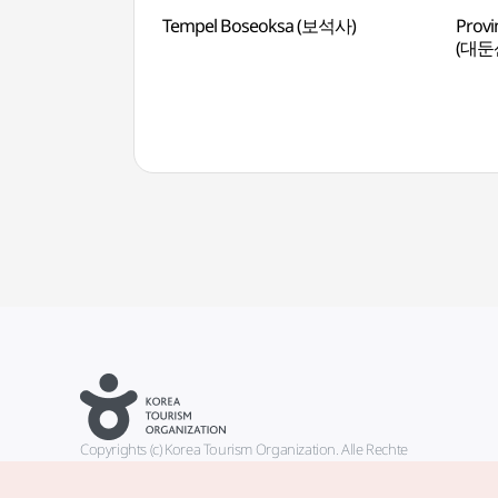
Tempel Boseoksa (보석사)
Provi
(대둔
Copyrights (c) Korea Tourism Organization. Alle Rechte
vorbehalten.
Fehlermeldungen und Probleme mit der Webseite bitte an die