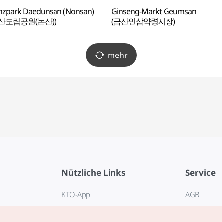
nzpark Daedunsan (Nonsan)
Ginseng-Markt Geumsan
산도립공원(논산))
(금산인삼약령시장)
mehr
Nützliche Links
Service
KTO-App
AGB
Reisehotline 1330
FAQ