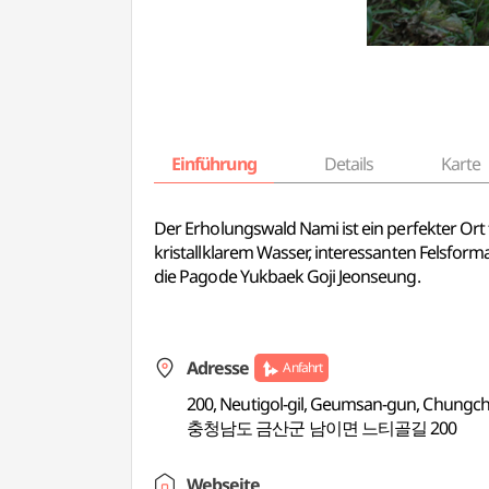
Einführung
Details
Karte
Der Erholungswald Nami ist ein perfekter Ort f
kristallklarem Wasser, interessanten Felsform
die Pagode Yukbaek Goji Jeonseung.
Adresse
Anfahrt
200, Neutigol-gil, Geumsan-gun, Chung
충청남도 금산군 남이면 느티골길 200
Webseite