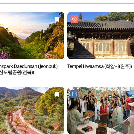
nzpark Daedunsan (Jeonbuk)
Tempel Hwaamsa (화암사(완주))
산도립공원(전북))