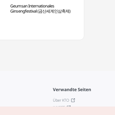
Geumsan Internationales
Tempel Boseoksa 
Ginsengfestival (금산세계인삼축제)
Verwandte Seiten
Über KTO
K-MICE