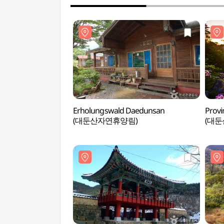
Erholungswald Daedunsan
Provi
(대둔산자연휴양림)
(대둔