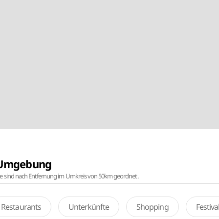
r Umgebung
te sind nach Entfernung im Umkreis von 50km geordnet.
Restaurants
Unterkünfte
Shopping
Festiv