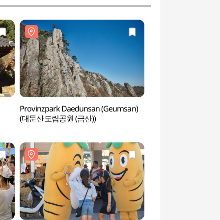
Provinzpark Daedunsan (Geumsan)
Erholungswald Dae
(대둔산도립공원 (금산))
(대둔산자연휴양림)