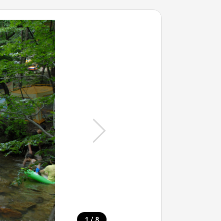
/
1
8