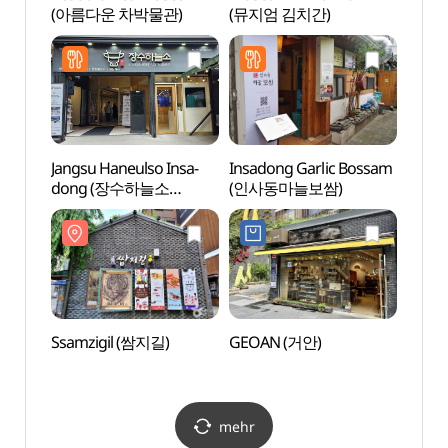
(아름다운 차박물관)
(뮤지엄 김치간)
Jangsu Haneulso Insa-
Insadong Garlic Bossam
Templ
dong (장수하늘소
(인사동마늘보쌈)
Infor
인사점)
(템플
Ssamzigil (쌈지길)
GEOAN (거안)
Tapg
mehr