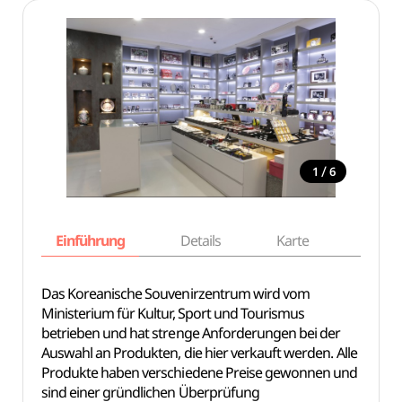
/
1
6
Einführung
Details
Karte
Empfe
Das Koreanische Souvenirzentrum wird vom
Ministerium für Kultur, Sport und Tourismus
betrieben und hat strenge Anforderungen bei der
Auswahl an Produkten, die hier verkauft werden. Alle
Produkte haben verschiedene Preise gewonnen und
sind einer gründlichen Überprüfung