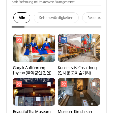
nach Entfernung im Umkreis von 50km geordnet.
Alle
Sehenswürdigkeiten
Restaurants
Gugak-Aufführung
Kunststraße Insa-dong
Beaut
Jinyeon (국악공연 진연)
(인사동 고미술거리)
(아름
Beautiful Tea Museum
Museum Kimchikan
Ssamz