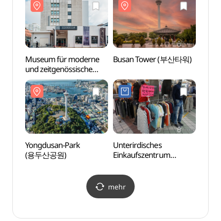
Museum für moderne
Busan Tower (부산타워)
Busa
und zeitgenössische
Geschichte Busan
(부산근현대역사관 본관)
Yongdusan-Park
Unterirdisches
Film
(용두산공원)
Einkaufszentrum
(부산
Nampo-dong (남포동
지하도상가)
mehr