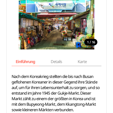
/
1
16
Einführung
Details
Karte
Empfe
Nach dem Koreakrieg stellten die bis nach Busan
geflohenen Koreaner in dieser Gegend ihre Stände
auf, um für ihren Lebensunterhalt zu sorgen, und so
entstand im Jahre 1945 der Gukje-Markt. Dieser
Markt zählt zu einem der größten in Korea und ist
mit dem Bupyeong-Markt, dem Kkangtong-Markt
sowie kleineren Märkten verbunden.