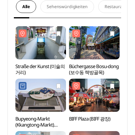
Alle
Sehenswürdigkeiten
Restaurants
Straße der Kunst (미술의
Büchergasse Bosu-dong
Straß
거리)
(보수동 책방골목)
거리)
Bupyeong-Markt
BIFF Plaza (BIFF 광장)
BIFF 
(Kkangtong-Markt)
(부평시장(깡통시장))