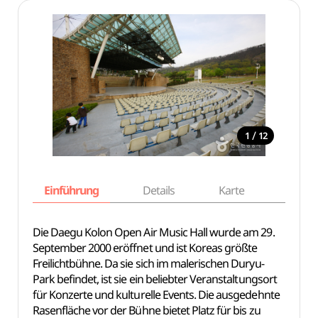
/
1
12
Einführung
Details
Karte
Empfe
Die Daegu Kolon Open Air Music Hall wurde am 29.
September 2000 eröffnet und ist Koreas größte
Freilichtbühne. Da sie sich im malerischen Duryu-
Park befindet, ist sie ein beliebter Veranstaltungsort
für Konzerte und kulturelle Events. Die ausgedehnte
Rasenfläche vor der Bühne bietet Platz für bis zu