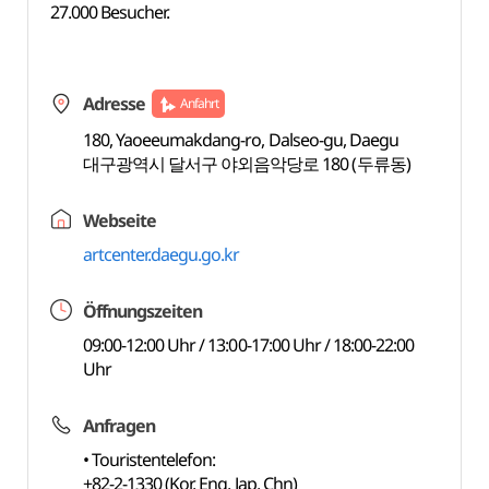
27.000 Besucher.
Adresse
Anfahrt
180, Yaoeeumakdang-ro, Dalseo-gu, Daegu
대구광역시 달서구 야외음악당로 180 (두류동)
Webseite
artcenter.daegu.go.kr
Öffnungszeiten
09:00-12:00 Uhr / 13:00-17:00 Uhr / 18:00-22:00
Uhr
Anfragen
• Touristentelefon:
+82-2-1330 (Kor, Eng, Jap, Chn)