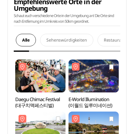
Empfehlenswerte Orte in der
Umgebung
Schaut euch verschiedene Orte in der Umgebung an! Die Orte sind
nach Entfernung im Umkreis von 50km geordnet.
Alle
Sehenswürdigkeiten
Restaurants
Daegu Chimac Festival
E-World Illumination
Kultu
(대구치맥페스티벌)
(이월드 일루미네이션)
Kunst
(대구