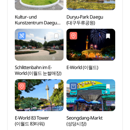
Kultur- und
Duryu-Park Daegu
E-Wo
Kunstzentrum Daegu
(대구두류공원)
(대구문화예술회관)
Schlittenbahn im E-
E-World (이월드)
Haen
World (이월드 눈썰매장)
Obser
(앞산
E-World 83 Tower
Seongdang-Markt
Cafés
(이월드 83타워)
(성당시장)
(앞산