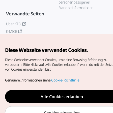
personenbezogener
Standortinformationen
Verwandte Seiten
Über KTO
K-MICE
Diese Webseite verwendet Cookies.
Diese Webseite verwendet Cookies, um deine Browsing-Erfahrung zu
verbessern.
Bitte klicke auf „Alle Cookies erlauben“, wenn du mit der Set
von Cookies einverstanden bist.
Copyrights (c) Korea Tourism Organization. Alle Rechte
vorbehalten.
Genauere Informationen siehe
Cookie-Richtlinie
.
Fehlermeldungen und Probleme mit der Webseite bitte an
die
offizielle E-Mail-Adresse
german@knto.or.kr
Alle Cookies erlauben
Cookies einstellen