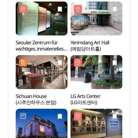
Seouler Zentrum für
Yerimdang Art Hall
Seoul
wichtiges, inmaterielles,
(예림당아트홀)
wichti
kulturelles Vermögen
kultu
(서울중요무형문화재전
(서
수회관)
수회관
Sichuan House
LG Arts Center
LG Ar
(시추안하우스 본점)
(LG아트센터)
(LG