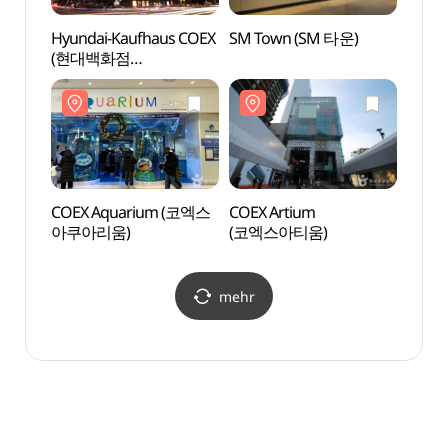
Hyundai-Kaufhaus COEX
SM Town (SM 타운)
COEX
(현대백화점
아쿠아
(무역센터점))
COEX Aquarium (코엑스
COEX Artium
Ktow
아쿠아리움)
(코엑스아티움)
(케이
mehr