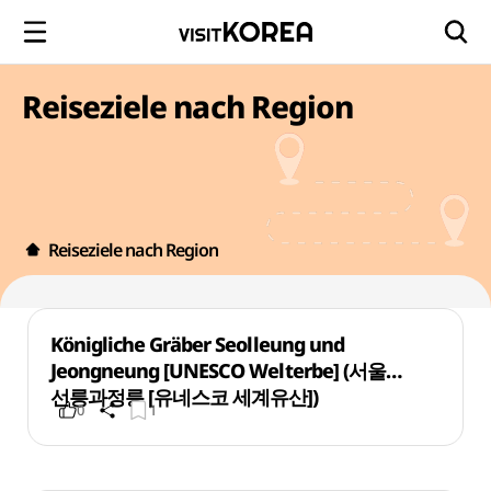
Reiseziele nach Region
Reiseziele nach Region
Königliche Gräber Seolleung und
Jeongneung [UNESCO Welterbe] (서울
선릉과정릉 [유네스코 세계유산])
0
1