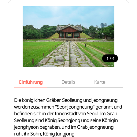
/
1
4
Einführung
Details
Karte
Empfe
Die königlichen Gräber Seolleung und Jeongneung
werden zusammen "Seonjeongneung" genannt und
befinden sich in der Innenstadt von Seoul. Im Grab
Seolleung sind König Seongjong und seine Königin
Jeonghyeon begraben, und im Grab Jeongneung
ruht ihr Sohn, König Jungjong.