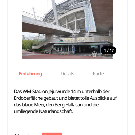
/
1
17
Einführung
Details
Karte
Empfe
Das WM-Stadion Jeju wurde 14 m unterhalb der
Erdoberfläche gebaut und bietet tolle Ausblicke auf
das blaue Meer, den Berg Hallasan und die
umliegende Naturlandschaft.