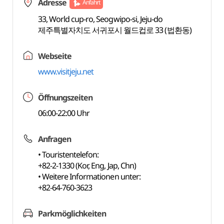
Adresse
Anfahrt
33, World cup-ro, Seogwipo-si, Jeju-do
제주특별자치도 서귀포시 월드컵로 33 (법환동)
Webseite
www.visitjeju.net
Öffnungszeiten
06:00-22:00 Uhr
Anfragen
• Touristentelefon:
+82-2-1330 (Kor, Eng, Jap, Chn)
• Weitere Informationen unter:
+82-64-760-3623
Parkmöglichkeiten