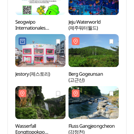
Seogwipo
Jeju Waterworld
Jeju 
Internationales
(제주워터월드)
(제주
Rapsblüten-
Wanderfestival (서귀포
유채꽃 국제걷기대회)
Jestory (제스토리)
Berg Gogeunsan
Wasse
(고근산)
Eong
(엉또
Wasserfall
Fluss Gangjeongcheon
Gipf
Eongttopokpo
(강정천)
(삼매