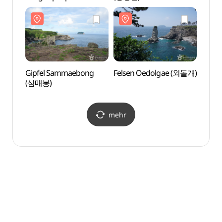
(엉또폭포)
Gipfel Sammaebong
Felsen Oedolgae (외돌개)
Wasse
(삼매봉)
(천지
국가지
mehr