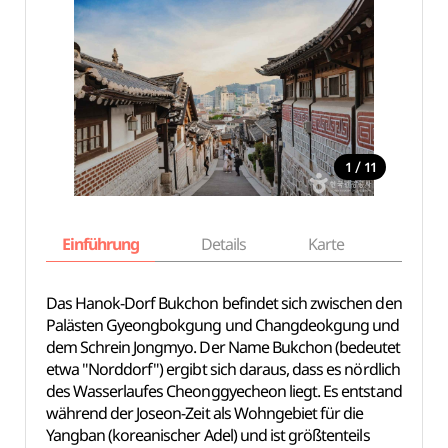
/
1
11
Einführung
Details
Karte
Empfe
Das Hanok-Dorf Bukchon befindet sich zwischen den
Palästen Gyeongbokgung und Changdeokgung und
dem Schrein Jongmyo. Der Name Bukchon (bedeutet
etwa "Norddorf") ergibt sich daraus, dass es nördlich
des Wasserlaufes Cheonggyecheon liegt. Es entstand
während der Joseon-Zeit als Wohngebiet für die
Yangban (koreanischer Adel) und ist größtenteils