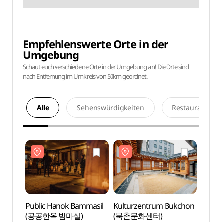
Empfehlenswerte Orte in der
Umgebung
Schaut euch verschiedene Orte in der Umgebung an! Die Orte sind
nach Entfernung im Umkreis von 50km geordnet.
Alle
Sehenswürdigkeiten
Restaurants
Public Hanok Bammasil
Kulturzentrum Bukchon
Kultu
(공공한옥 밤마실)
(북촌문화센터)
(북촌