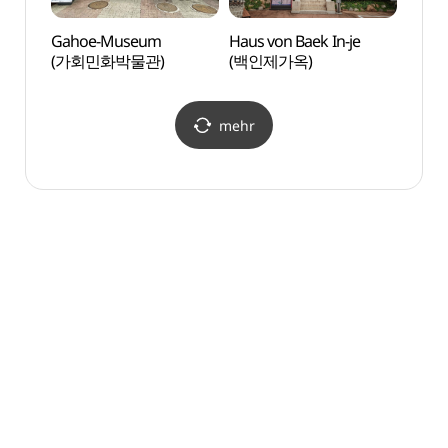
Gahoe-Museum
Haus von Baek In-je
Haus 
(가회민화박물관)
(백인제가옥)
(백인
mehr