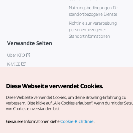
Nutzungsbedingungen für
standortbezogene Dienste
Richtlinie zur Verarbeitung
personenbezogener
Standortinformationen
Verwandte Seiten
Über KTO
K-MICE
Diese Webseite verwendet Cookies.
Diese Webseite verwendet Cookies, um deine Browsing-Erfahrung zu
verbessern.
Bitte klicke auf „Alle Cookies erlauben“, wenn du mit der Set
von Cookies einverstanden bist.
Copyrights (c) Korea Tourism Organization. Alle Rechte
vorbehalten.
Genauere Informationen siehe
Cookie-Richtlinie
.
Fehlermeldungen und Probleme mit der Webseite bitte an
die
offizielle E-Mail-Adresse