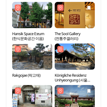
Hansik Space E:eum
The Sool Gallery
The So
(한식문화공간 이음)
(전통주갤러리)
(전통
Rakgojae (락고재)
Königliche Residenz
König
Unhyeongung (서울
Unhy
운현궁)
운현궁