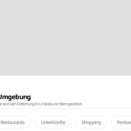
r Umgebung
te sind nach Entfernung im Umkreis von 50km geordnet.
Restaurants
Unterkünfte
Shopping
Festiv