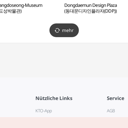
angdoseong-Museum
Dongdaemun Design Plaza
도성박물관)
(동대문디자인플라자(DDP))
mehr
Nützliche Links
Service
KTO-App
AGB
Reisehotline 1330
FAQ