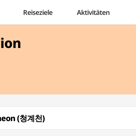
Reiseziele
Aktivitäten
gion
cheon (청계천)