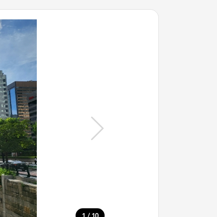
/
1
10