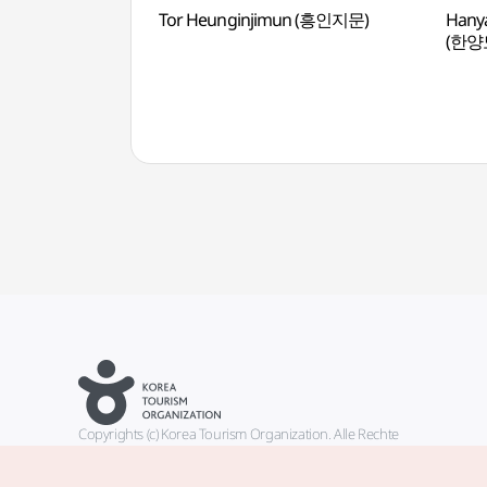
Tor Heunginjimun (흥인지문)
Hany
(한양
Copyrights (c) Korea Tourism Organization. Alle Rechte
vorbehalten.
Fehlermeldungen und Probleme mit der Webseite bitte an die
offizielle E-Mail-Adresse