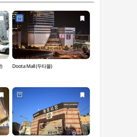
)
Doota Mall (두타몰)
Tor Heunginjimun