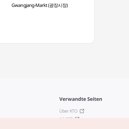
Gwangjang-Markt (광장시장)
Schreibwarenstra
(동대문 문구완구거리
Verwandte Seiten
Über KTO
K-MICE