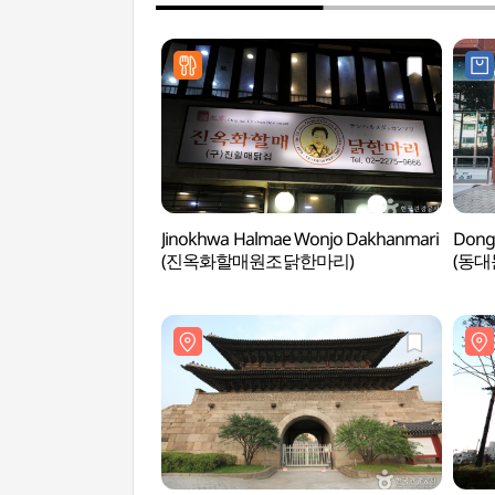
Jinokhwa Halmae Wonjo Dakhanmari
Dong
(진옥화할매원조닭한마리)
(동대