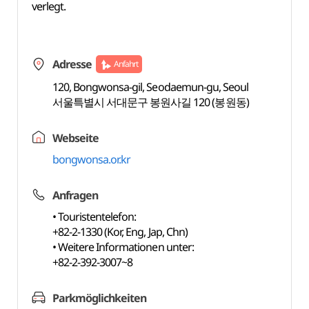
verlegt.
Adresse
Anfahrt
120, Bongwonsa-gil, Seodaemun-gu, Seoul
서울특별시 서대문구 봉원사길 120 (봉원동)
Webseite
bongwonsa.or.kr
Anfragen
• Touristentelefon:
+82-2-1330 (Kor, Eng, Jap, Chn)
• Weitere Informationen unter:
+82-2-392-3007~8
Parkmöglichkeiten