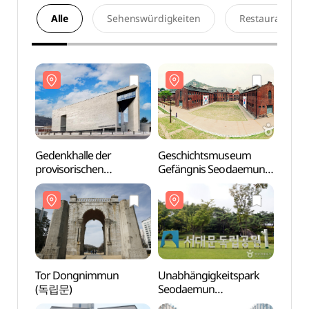
Alle
Sehenswürdigkeiten
Restaurants
Gedenkhalle der
Geschichtsmuseum
Geden
provisorischen
Gefängnis Seodaemun
provi
Regierung der Republik
(서대문형무소역사관)
Regie
Korea
Korea
(국립대한민국임시정부
(국
기념관)
기념관
Tor Dongnimmun
Unabhängigkeitspark
Tor 
(독립문)
Seodaemun
(독립
(서대문독립공원)