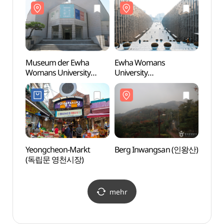
Museum der Ewha
Ewha Womans
Muse
Womans University
University
Woman
(이화여자대학교박물관)
(이화여자대학교)
(이화
Yeongcheon-Markt
Berg Inwangsan (인왕산)
Berg
(독립문 영천시장)
mehr