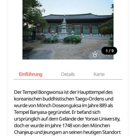
/
1
9
Einführung
Details
Karte
Empfe
Der Tempel Bongwonsa ist der Haupttempel des
koreanischen buddhistischen Taego-Ordens und
wurde von Mönch Doseonguksa im Jahre 889 als
Tempel Banyasa gegründet. Er befand sich
ursprünglich auf dem Gelände der Yonsei University,
doch er wurde im Jahre 1748 von den Mönchen
Chanjeup und Jeungam an seinen heutigen Standort