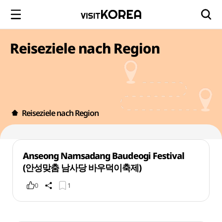
Reiseziele nach Region
Reiseziele nach Region
Anseong Namsadang Baudeogi Festival
(안성맞춤 남사당 바우덕이축제)
0
1