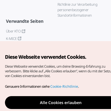
Richtlinie zur Verarbeitung
personenbezogener
Standortinformationen
Verwandte Seiten
Über KTO
K-MICE
Diese Webseite verwendet Cookies.
Diese Webseite verwendet Cookies, um deine Browsing-Erfahrung zu
verbessern.
Bitte klicke auf „Alle Cookies erlauben“, wenn du mit der Set
von Cookies einverstanden bist.
Copyrights (c) Korea Tourism Organization. Alle Rechte
vorbehalten.
Genauere Informationen siehe
Cookie-Richtlinie
.
Fehlermeldungen und Probleme mit der Webseite bitte an
die
offizielle E-Mail-Adresse
german@knto.or.kr
Alle Cookies erlauben