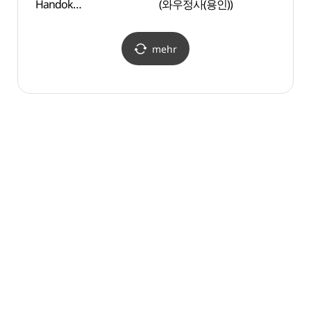
Handok
(와우정사(용인))
(동키
(한독의약박물관)
mehr