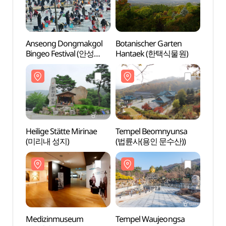
Anseong Dongmakgol
Botanischer Garten
Heilig
Bingeo Festival (안성
Hantaek (한택식물원)
(미리
동막골 빙어축제)
Heilige Stätte Mirinae
Tempel Beomnyunsa
Medi
(미리내 성지)
(법륜사(용인 문수산))
Hand
(한독
Medizinmuseum
Tempel Waujeongsa
Donke