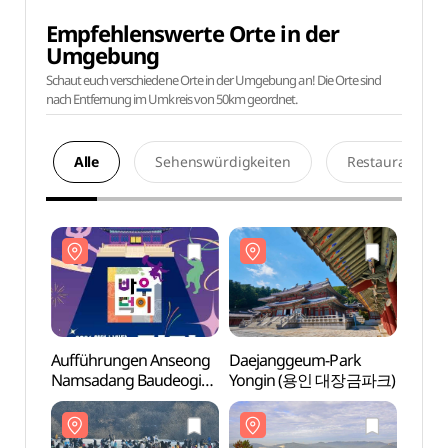
Empfehlenswerte Orte in der
Umgebung
Schaut euch verschiedene Orte in der Umgebung an! Die Orte sind
nach Entfernung im Umkreis von 50km geordnet.
Alle
Sehenswürdigkeiten
Restaurants
Aufführungen Anseong
Daejanggeum-Park
Daej
Namsadang Baudeogi
Yongin (용인 대장금파크)
Yong
(안성 남사당바우덕이
풍물단 상설 공연
‘곰뱅이텄다’)