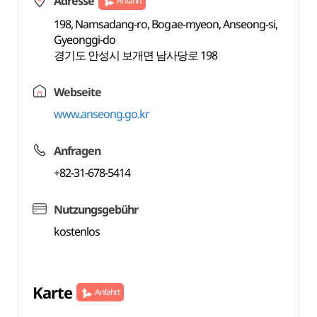
Adresse
Anfahrt
198, Namsadang-ro, Bogae-myeon, Anseong-si,
Gyeonggi-do
경기도 안성시 보개면 남사당로 198
Webseite
www.anseong.go.kr
Anfragen
+82-31-678-5414
Nutzungsgebühr
kostenlos
Karte
Anfahrt