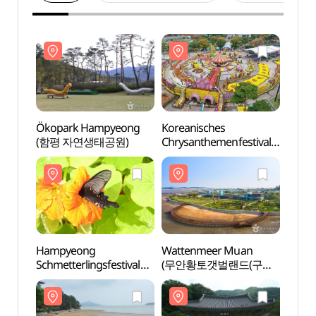
Ökopark Hampyeong
Koreanisches
Ökop
(함평 자연생태공원)
Chrysanthemenfestival
(함평
(대한민국 국향대전)
Hampyeong
Wattenmeer Muan
Stran
Schmetterlingsfestival
(무안황토갯벌랜드(구
(톱머
(함평나비대축제)
무안생태갯벌센터))