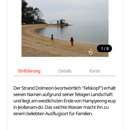
/
1
8
Einführung
Details
Karte
Empfe
Der Strand Dolmeori (wortwörtlich "Felskopf") erhält
seinen Namen aufgrund seiner felsigen Landschaft
und liegt am westlichsten Ende von Hampyeong-eup
in Jeollanam-do. Das seichte Wasser macht ihn zu
einem beliebten Ausflugsort für Familien.