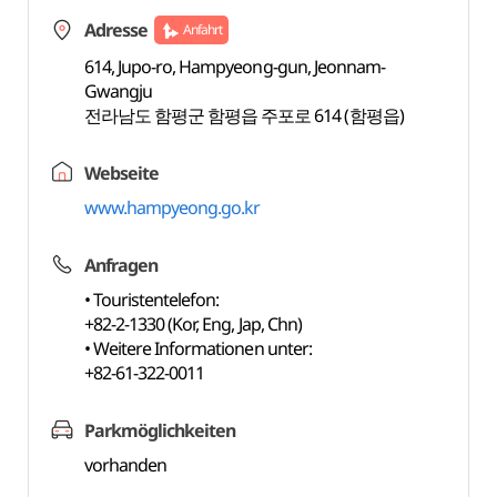
Adresse
Anfahrt
614, Jupo-ro, Hampyeong-gun, Jeonnam-
Gwangju
전라남도 함평군 함평읍 주포로 614 (함평읍)
Webseite
www.hampyeong.go.kr
Anfragen
• Touristentelefon:
+82-2-1330 (Kor, Eng, Jap, Chn)
• Weitere Informationen unter:
+82-61-322-0011
Parkmöglichkeiten
vorhanden