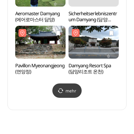
Aeromaster Damyang
Sicherheitserlebniszentr
Pavil
(에어로마스터 담양)
um Damyang (담양
(면앙
안전체험장
(안전보건공단))
Pavillon Myeonangjeong
Damyang Resort Spa
Pavil
(면앙정)
(담양리조트 온천)
(담양
mehr