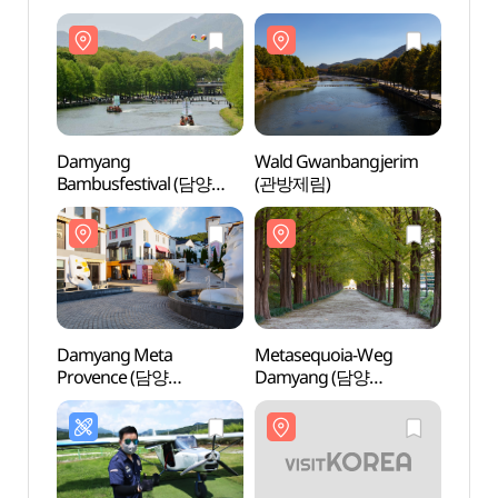
Damyang
Wald Gwanbangjerim
Wald
Bambusfestival (담양
(관방제림)
(관방
대나무축제)
Damyang Meta
Metasequoia-Weg
Meta
Provence (담양
Damyang (담양
Damy
메타프로방스)
메타세쿼이아길)
메타