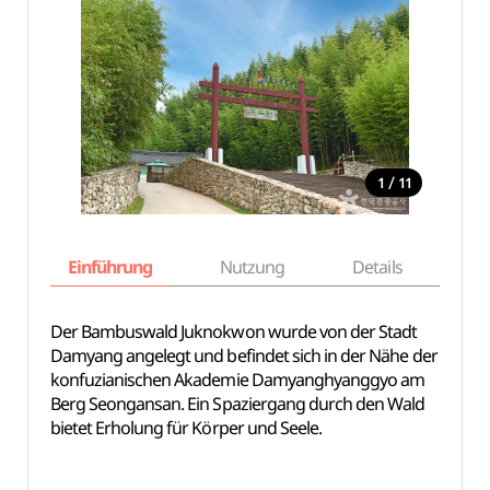
/
1
11
Einführung
Nutzung
Details
Ka
Der Bambuswald Juknokwon wurde von der Stadt
Damyang angelegt und befindet sich in der Nähe der
konfuzianischen Akademie Damyanghyanggyo am
Berg Seongansan. Ein Spaziergang durch den Wald
bietet Erholung für Körper und Seele.