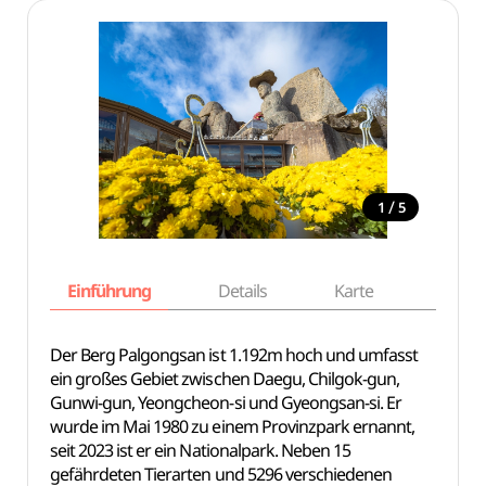
/
1
5
Einführung
Details
Karte
Empfe
Der Berg Palgongsan ist 1.192m hoch und umfasst
ein großes Gebiet zwischen Daegu, Chilgok-gun,
Gunwi-gun, Yeongcheon-si und Gyeongsan-si. Er
wurde im Mai 1980 zu einem Provinzpark ernannt,
seit 2023 ist er ein Nationalpark. Neben 15
gefährdeten Tierarten und 5296 verschiedenen