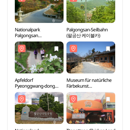
Nationalpark
Palgongsan-Seilbahn
Natio
Palgongsan
(팔공산 케이블카)
Palgo
(Donghwasa)
(Don
(팔공산국립공원
(팔
(동화사지구))
(동화
Apfeldorf
Museum für natürliche
Apfel
Pyeonggwang-dong
Färbekunst
Pyeo
(평광동 사과마을)
(자연염색박물관)
(평광