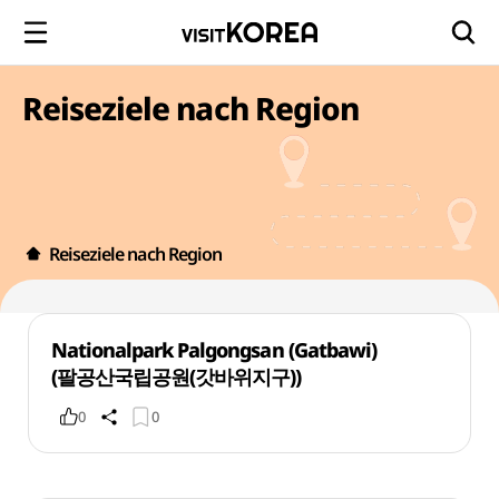
Reiseziele nach Region
Reiseziele nach Region
Nationalpark Palgongsan (Gatbawi)
(팔공산국립공원(갓바위지구))
0
0