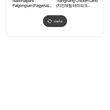
Nationalpark
Ttangttang Chicken Land
Natio
Palgongsan (Pagyesa)
(치킨체험 테마파크
Palgo
(팔공산국립공원
땅땅치킨랜드)
(팔
(파계사지구))
(파계
mehr