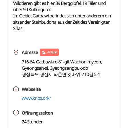
Wildtieren gibt es hier 39 Berggipfel, 19 Täler und
über 90 Kulturgüter.
Im Gebiet Gatbawi befindet sich unter anderem ein
sitzender Steinbuddha aus der Zeit des Vereinigten
Sillas.
Adresse
Anfahrt
716-64, Gatbawi-ro 81-gil, Wachon-myeon,
Gyeongsan-si, Gyeongsangbuk-do
경상북도 경산시 와촌면 갓바위로10길 5-1
Webseite
www.knps.or.kr
Öffnungszeiten
24 Stunden