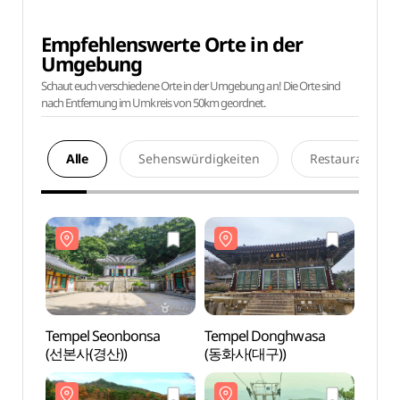
Empfehlenswerte Orte in der
Umgebung
Schaut euch verschiedene Orte in der Umgebung an! Die Orte sind
nach Entfernung im Umkreis von 50km geordnet.
Alle
Sehenswürdigkeiten
Restaurants
Tempel Seonbonsa
Tempel Donghwasa
Tempe
(선본사(경산))
(동화사(대구))
(선본사