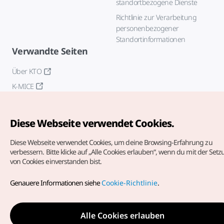
standortbezogene Dienste
Richtlinie zur Verarbeitung
personenbezogener
Standortinformationen
Verwandte Seiten
Über KTO
K-MICE
Diese Webseite verwendet Cookies.
Diese Webseite verwendet Cookies, um deine Browsing-Erfahrung zu
verbessern.
Bitte klicke auf „Alle Cookies erlauben“, wenn du mit der Set
von Cookies einverstanden bist.
Copyrights (c) Korea Tourism Organization. Alle Rechte
vorbehalten.
Genauere Informationen siehe
Cookie-Richtlinie
.
Fehlermeldungen und Probleme mit der Webseite bitte an
die
offizielle E-Mail-Adresse
german@knto.or.kr
Alle Cookies erlauben