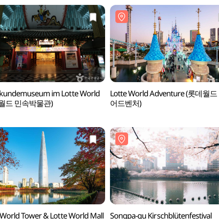
skundemuseum im Lotte World
Lotte World Adventure (롯데월드
월드 민속박물관)
어드벤처)
 World Tower & Lotte World Mall
Songpa-gu Kirschblütenfestival