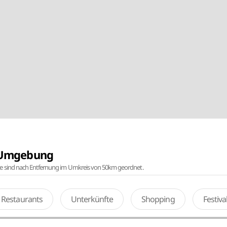
r Umgebung
te sind nach Entfernung im Umkreis von 50km geordnet.
Restaurants
Unterkünfte
Shopping
Festiv