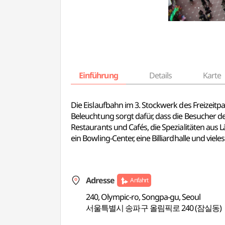
Einführung
Details
Karte
Die Eislaufbahn im 3. Stockwerk des Freizeitp
Beleuchtung sorgt dafür, dass die Besucher d
Restaurants und Cafés, die Spezialitäten aus 
ein Bowling-Center, eine Billiardhalle und viele
Adresse
Anfahrt
240, Olympic-ro, Songpa-gu, Seoul
서울특별시 송파구 올림픽로 240 (잠실동)