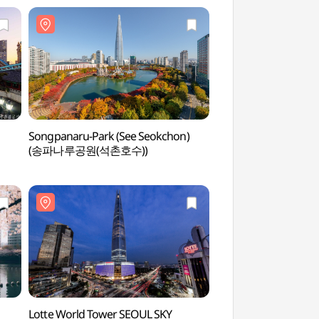
Songpanaru-Park (See Seokchon)
Charlotte Theate
(송파나루공원(석촌호수))
Lotte World Tower SEOUL SKY
Seoul Nori Mada