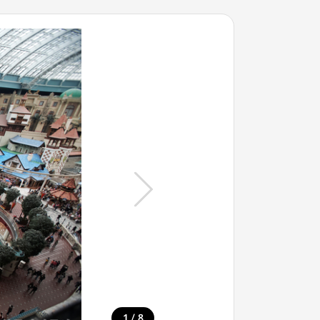
/
1
8