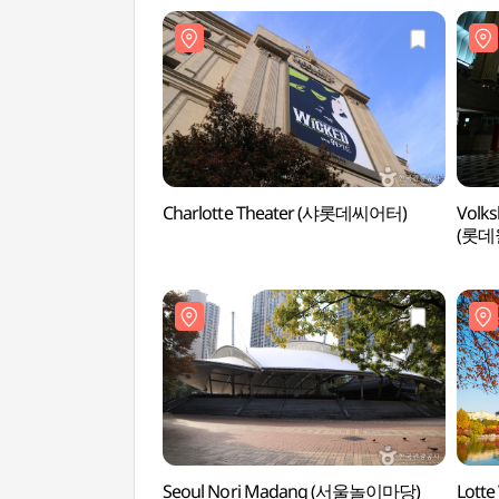
Charlotte Theater (샤롯데씨어터)
Volk
(롯데
Seoul Nori Madang (서울놀이마당)
Lotte