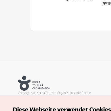
(롯
Copyrights (c) Korea Tourism Organization. Alle Rechte
vorbehalten.
Fehlermeldungen und Probleme mit der Webseite bitte an die
offizielle E-Mail-Adresse
Diese Webseite verwendet Cookies
german@knto.or.kr