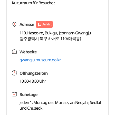
Kulturraum für Besucher.
Adresse
Anfahrt
110, Haseo-ro, Buk-gu, Jeonnam-Gwangju
광주광역시 북구 하서로 110 (매곡동)
Webseite
gwangju.museum.go.kr
Öffnungszeiten
10:00-18:00 Uhr
Ruhetage
jeden 1. Montag des Monats, an Neujahr, Seollal
und Chuseok