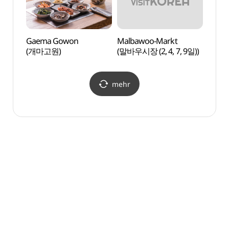
Gaema Gowon
Malbawoo-Markt
Gwang
(개마고원)
(말바우시장 (2, 4, 7, 9일))
(광주
mehr