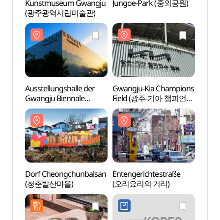
Kunstmuseum Gwangju
Jungoe-Park (중외공원)
Kuns
(광주광역시립미술관)
(광주
Ausstellungshalle der
Gwangju-Kia Champions
Ausst
Gwangju Biennale
Field (광주-기아 챔피언스
Gwang
(광주비엔날레전시관)
필드)
(광주
Dorf Cheongchunbalsan
Entengerichtestraße
Dorf 
(청춘발산마을)
(오리요리의 거리)
(청춘