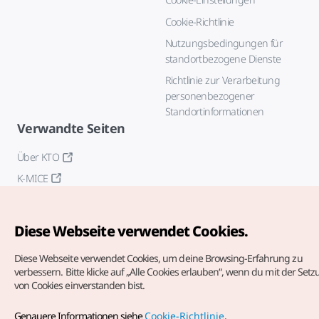
Cookie-Richtlinie
Nutzungsbedingungen für
standortbezogene Dienste
Richtlinie zur Verarbeitung
personenbezogener
Standortinformationen
Verwandte Seiten
Über KTO
K-MICE
Diese Webseite verwendet Cookies.
Diese Webseite verwendet Cookies, um deine Browsing-Erfahrung zu
verbessern.
Bitte klicke auf „Alle Cookies erlauben“, wenn du mit der Set
von Cookies einverstanden bist.
Copyrights (c) Korea Tourism Organization. Alle Rechte
vorbehalten.
Genauere Informationen siehe
Cookie-Richtlinie
.