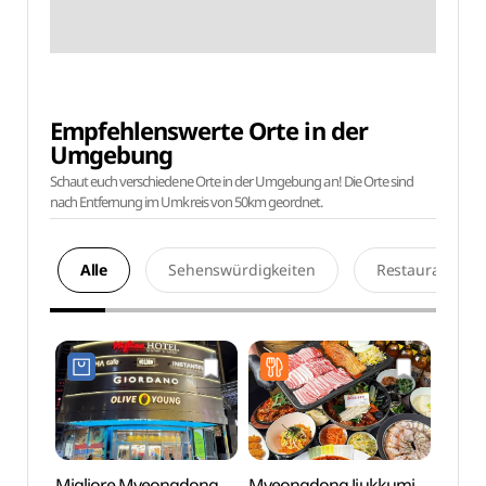
Empfehlenswerte Orte in der
Umgebung
Schaut euch verschiedene Orte in der Umgebung an! Die Orte sind
nach Entfernung im Umkreis von 50km geordnet.
Alle
Sehenswürdigkeiten
Restaurants
Migliore Myeongdong
Myeongdong Jjukkumi
Namsa