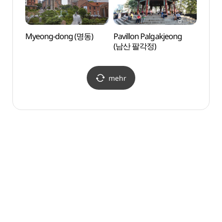
Myeong-dong (명동)
Pavillon Palgakjeong
Namsa
(남산 팔각정)
(남산
mehr