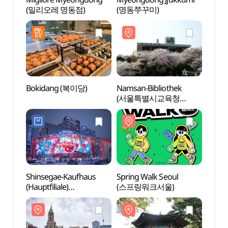
(밀리오레 명동점)
(명동쭈꾸미)
(서
남산도
Bokidang (복이당)
Namsan-Bibliothek
Pavil
(서울특별시교육청
(남산
남산도서관)
Shinsegae-Kaufhaus
Spring Walk Seoul
Katho
(Hauptfiliale)
(스프링워크서울)
Myeo
(신세계백화점 (본점))
명동성