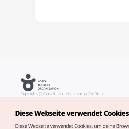
Copyrights (c) Korea Tourism Organization. Alle Rechte
vorbehalten.
Fehlermeldungen und Probleme mit der Webseite bitte an die
offizielle E-Mail-Adresse
Diese Webseite verwendet Cookies
german@knto.or.kr
Diese Webseite verwendet Cookies, um deine Brows