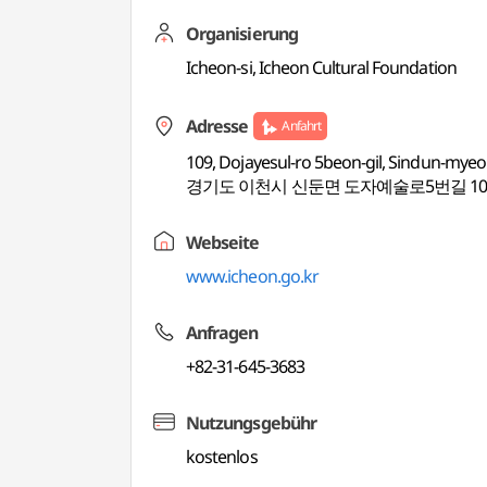
Organisierung
Icheon-si, Icheon Cultural Foundation
Adresse
Anfahrt
109, Dojayesul-ro 5beon-gil, Sindun-myeo
경기도 이천시 신둔면 도자예술로5번길 1
Webseite
www.icheon.go.kr
Anfragen
+82-31-645-3683
Nutzungsgebühr
kostenlos