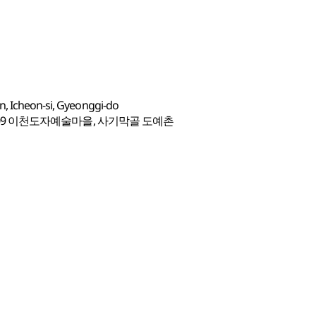
n, Icheon-si, Gyeonggi-do
09 이천도자예술마을, 사기막골 도예촌