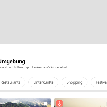
r Umgebung
te sind nach Entfernung im Umkreis von 50km geordnet.
Restaurants
Unterkünfte
Shopping
Festiv