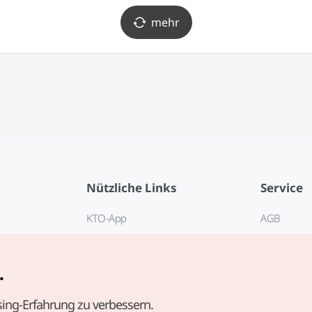
mehr
Nützliche Links
Service
KTO-App
AGB
Reisehotline 1330
FAQ
E-Books
Datenschut
.
Cookie-Ein
ing-Erfahrung zu verbessern.
Cookie-Rich