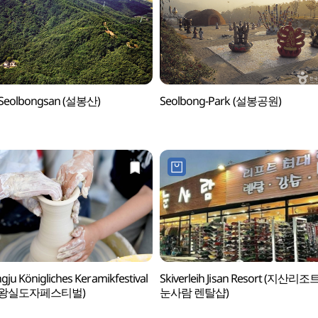
 Seolbongsan (설봉산)
Seolbong-Park (설봉공원)
ju Königliches Keramikfestival
Skiverleih Jisan Resort (지산리조
주왕실도자페스티벌)
눈사람 렌탈샵)