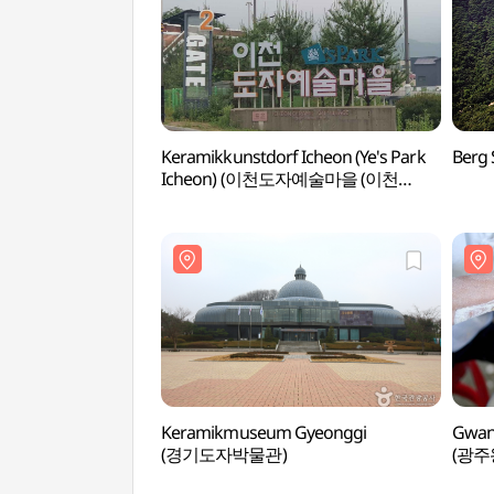
Keramikkunstdorf Icheon (Ye's Park
Berg
Icheon) (이천도자예술마을 (이천
예스파크))
Keramikmuseum Gyeonggi
Gwang
(경기도자박물관)
(광