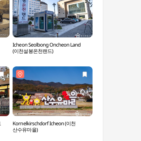
Icheon Seolbong Oncheon Land
Keramikkunstdorf Ic
(이천설봉온천랜드)
Icheon) (이천도자
예스파크))
트
Kornelkirschdorf Icheon (이천
Keramikmuseum Gy
산수유마을)
(경기도자박물관)