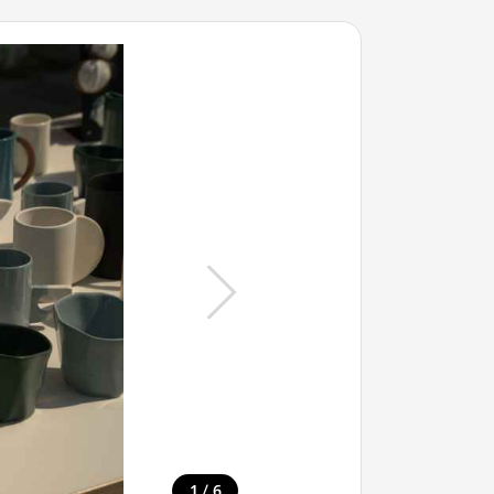
/
1
6