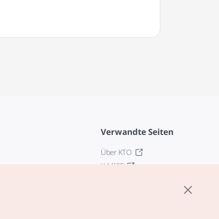
Verwandte Seiten
Über KTO
K-MICE
z
stellungen
tlinie