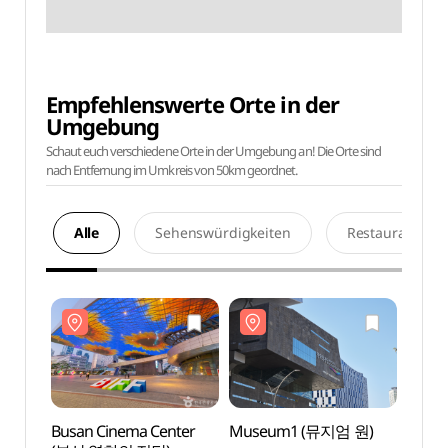
Empfehlenswerte Orte in der
Umgebung
Schaut euch verschiedene Orte in der Umgebung an! Die Orte sind
nach Entfernung im Umkreis von 50km geordnet.
Alle
Sehenswürdigkeiten
Restaurants
Busan Cinema Center
Museum1 (뮤지엄 원)
Busan