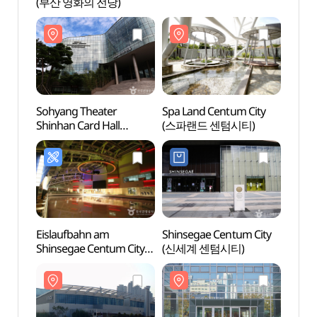
(부산 영화의 전당)
(부산
Sohyang Theater
Spa Land Centum City
Sohya
Shinhan Card Hall
(스파랜드 센텀시티)
Shinh
(소향씨어터신한카드홀)
(소향
Eislaufbahn am
Shinsegae Centum City
BEXC
Shinsegae Centum City
(신세계 센텀시티)
(센텀시티 아이스링크
(신세계백화점))