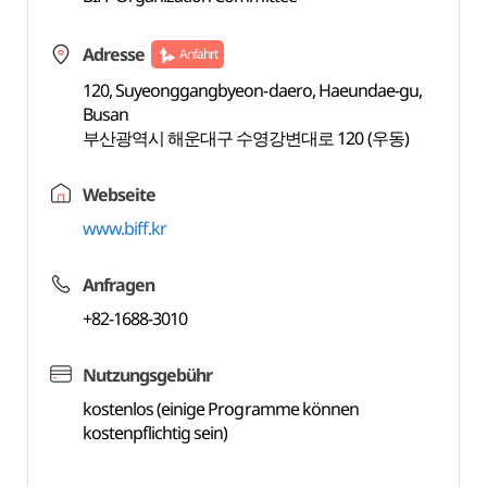
Adresse
Anfahrt
120, Suyeonggangbyeon-daero, Haeundae-gu,
Busan
부산광역시 해운대구 수영강변대로 120 (우동)
Webseite
www.biff.kr
Anfragen
+82-1688-3010
Nutzungsgebühr
kostenlos (einige Programme können
kostenpflichtig sein)