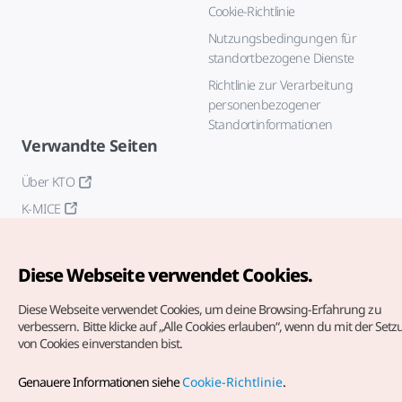
Cookie-Richtlinie
Nutzungsbedingungen für
standortbezogene Dienste
Richtlinie zur Verarbeitung
personenbezogener
Standortinformationen
Verwandte Seiten
Über KTO
K-MICE
Diese Webseite verwendet Cookies.
Diese Webseite verwendet Cookies, um deine Browsing-Erfahrung zu
verbessern.
Bitte klicke auf „Alle Cookies erlauben“, wenn du mit der Set
von Cookies einverstanden bist.
Copyrights (c) Korea Tourism Organization. Alle Rechte
vorbehalten.
Genauere Informationen siehe
Cookie-Richtlinie
.
Fehlermeldungen und Probleme mit der Webseite bitte an