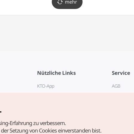
mehr
Nützliche Links
Service
KTO-App
AGB
Reisehotline 1330
FAQ
E-Books
Datenschut
.
Cookie-Ein
ing-Erfahrung zu verbessern.
Cookie-Rich
t der Setzung von Cookies einverstanden bist.
Nutzungsb