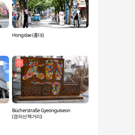
Hongdae (홍대)
Trickeye Museum S
트릭아이뮤지엄)
Bücherstraße Gyeonguiseon
Heilige Märtyrerstät
(경의선책거리)
(절두산 순교성지)