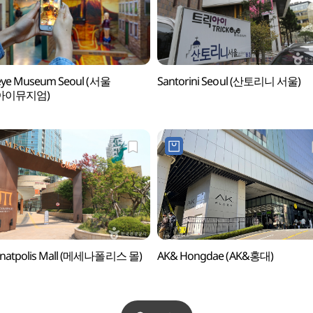
keye Museum Seoul (서울
Santorini Seoul (산토리니 서울)
아이뮤지엄)
natpolis Mall (메세나폴리스 몰)
AK& Hongdae (AK&홍대)