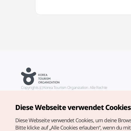
Copyrights (c) Korea Tourism Organization. Alle Rechte
vorbehalten.
Fehlermeldungen und Probleme mit der Webseite bitte an die
offizielle E-Mail-Adresse
Diese Webseite verwendet Cookies
german@knto.or.kr
Diese Webseite verwendet Cookies, um deine Brows
Bitte klicke auf „Alle Cookies erlauben“, wenn du mi