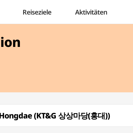
Reiseziele
Aktivitäten
gion
 Hongdae (KT&G 상상마당(홍대))