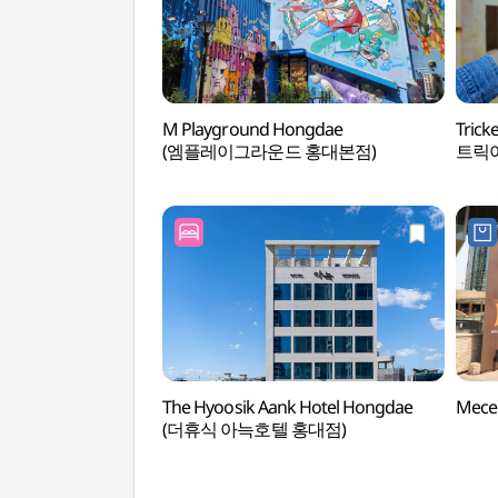
M Playground Hongdae
Tric
(엠플레이그라운드 홍대본점)
트릭
The Hyoosik Aank Hotel Hongdae
Mece
(더휴식 아늑호텔 홍대점)