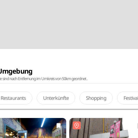
r Umgebung
te sind nach Entfernung im Umkreis von 50km geordnet.
Restaurants
Unterkünfte
Shopping
Festiv