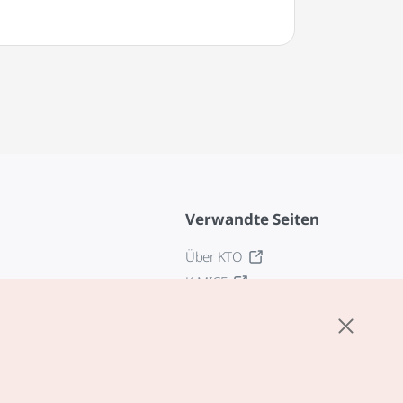
Verwandte Seiten
Über KTO
K-MICE
z
stellungen
tlinie
edingungen für