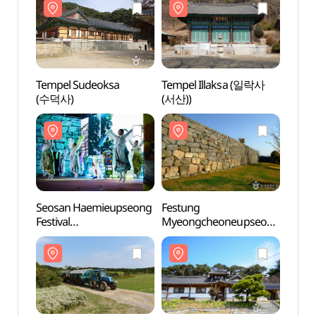
Tempel Sudeoksa
Tempel Illaksa (일락사
Tempe
(수덕사)
(서산))
(수덕
Seosan Haemieupseong
Festung
Festu
Festival
Myeongcheoneupseong
Myeo
(서산해미읍성축제)
(당진면천읍성)
(당진