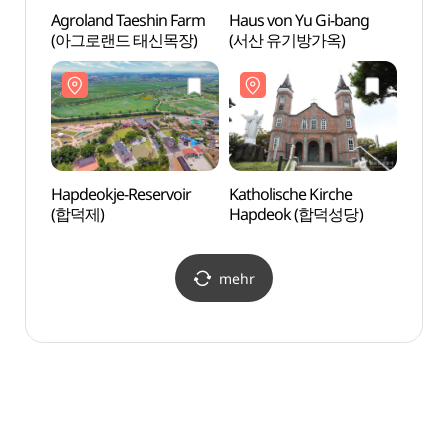
Agroland Taeshin Farm
Haus von Yu Gi-bang
Haus 
(아그로랜드 태신목장)
(서산 유기방가옥)
(서산
Hapdeokje-Reservoir
Katholische Kirche
Katho
(합덕제)
Hapdeok (합덕성당)
Hapd
mehr