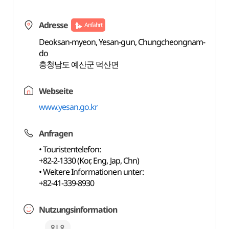
Adresse
Anfahrt
Deoksan-myeon, Yesan-gun, Chungcheongnam-
do
충청남도 예산군 덕산면
Webseite
www.yesan.go.kr
Anfragen
• Touristentelefon:
+82-2-1330 (Kor, Eng, Jap, Chn)
• Weitere Informationen unter:
+82-41-339-8930
Nutzungsinformation