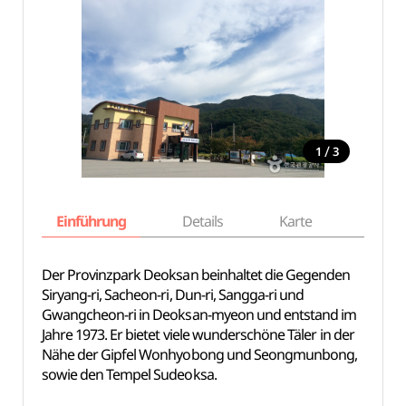
/
1
3
Einführung
Details
Karte
Empfe
Der Provinzpark Deoksan beinhaltet die Gegenden
Siryang-ri, Sacheon-ri, Dun-ri, Sangga-ri und
Gwangcheon-ri in Deoksan-myeon und entstand im
Jahre 1973. Er bietet viele wunderschöne Täler in der
Nähe der Gipfel Wonhyobong und Seongmunbong,
sowie den Tempel Sudeoksa.