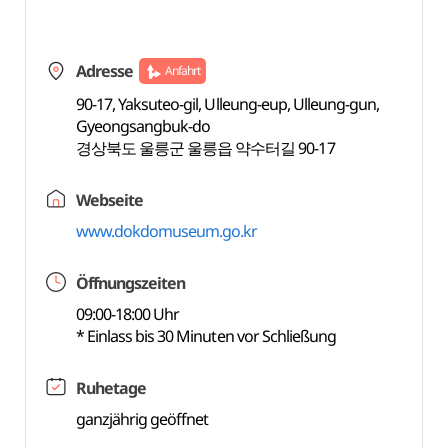
Adresse
Anfahrt
90-17, Yaksuteo-gil, Ulleung-eup, Ulleung-gun,
Gyeongsangbuk-do
경상북도 울릉군 울릉읍 약수터길 90-17
Webseite
www.dokdomuseum.go.kr
Öffnungszeiten
09:00-18:00 Uhr
* Einlass bis 30 Minuten vor Schließung
Ruhetage
ganzjährig geöffnet