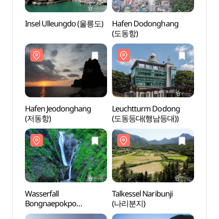
Insel Ulleungdo (울릉도)
Hafen Dodonghang
Insel
(도동항)
Hafen Jeodonghang
Leuchtturm Dodong
Hafen
(저동항)
(도동등대(행남등대))
(저동
Wasserfall
Talkessel Naribunji
Wasse
Bongnaepokpo
(나리분지)
Bong
(봉래폭포 (울릉도, 독도
(봉래