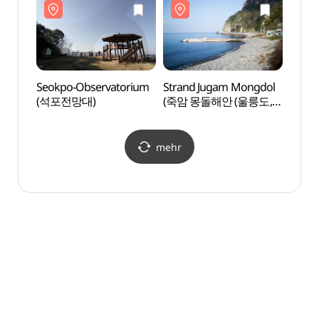
국가지질공원))
국가지
Seokpo-Observatorium
Strand Jugam Mongdol
Seokp
(석포전망대)
(죽암 몽돌해안 (울릉도,
(석포
독도 국가지질공원))
mehr