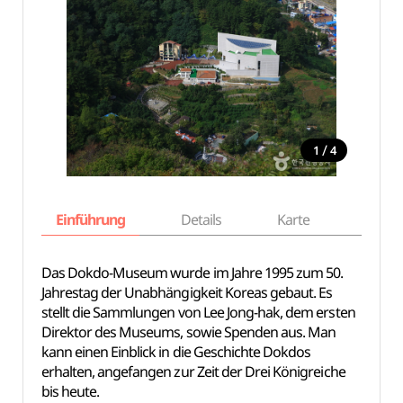
/
1
4
Einführung
Details
Karte
Empfe
Das Dokdo-Museum wurde im Jahre 1995 zum 50.
Jahrestag der Unabhängigkeit Koreas gebaut. Es
stellt die Sammlungen von Lee Jong-hak, dem ersten
Direktor des Museums, sowie Spenden aus. Man
kann einen Einblick in die Geschichte Dokdos
erhalten, angefangen zur Zeit der Drei Königreiche
bis heute.