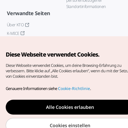
personenbezogener
Standortinformationen
Verwandte Seiten
Über KTO
K-MICE
Diese Webseite verwendet Cookies.
Diese Webseite verwendet Cookies, um deine Browsing-Erfahrung zu
verbessern.
Bitte klicke auf „Alle Cookies erlauben“, wenn du mit der Set
von Cookies einverstanden bist.
Copyrights (c) Korea Tourism Organization. Alle Rechte
vorbehalten.
Genauere Informationen siehe
Cookie-Richtlinie
.
Fehlermeldungen und Probleme mit der Webseite bitte an
die
offizielle E-Mail-Adresse
german@knto.or.kr
Alle Cookies erlauben
Cookies einstellen