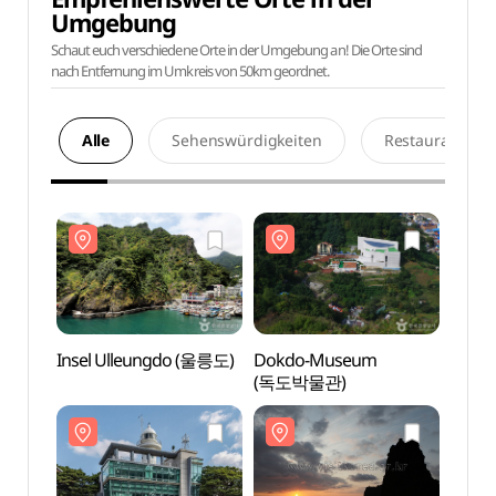
Umgebung
Schaut euch verschiedene Orte in der Umgebung an! Die Orte sind
nach Entfernung im Umkreis von 50km geordnet.
Alle
Sehenswürdigkeiten
Restaurants
Insel Ulleungdo (울릉도)
Dokdo-Museum
Insel
(독도박물관)