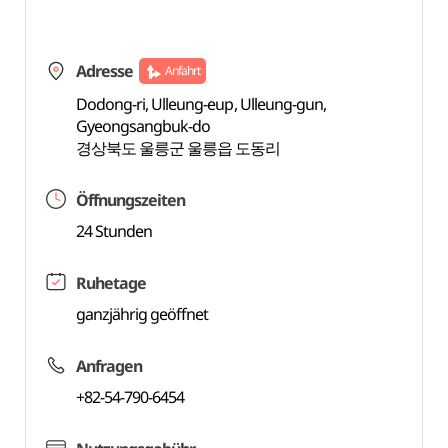
Adresse
Anfahrt
Dodong-ri, Ulleung-eup, Ulleung-gun,
Gyeongsangbuk-do
경상북도 울릉군 울릉읍 도동리
Öffnungszeiten
24 Stunden
Ruhetage
ganzjährig geöffnet
Anfragen
+82-54-790-6454