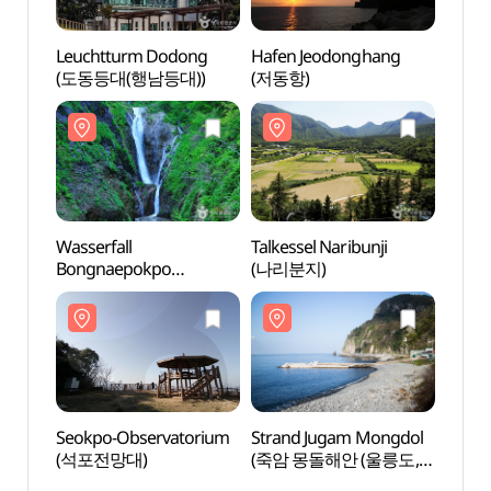
Leuchtturm Dodong
Hafen Jeodonghang
Leuc
(도동등대(행남등대))
(저동항)
(도동
Wasserfall
Talkessel Naribunji
Wasse
Bongnaepokpo
(나리분지)
Bong
(봉래폭포 (울릉도, 독도
(봉래
국가지질공원))
국가지
Seokpo-Observatorium
Strand Jugam Mongdol
Seokp
(석포전망대)
(죽암 몽돌해안 (울릉도,
(석포
독도 국가지질공원))