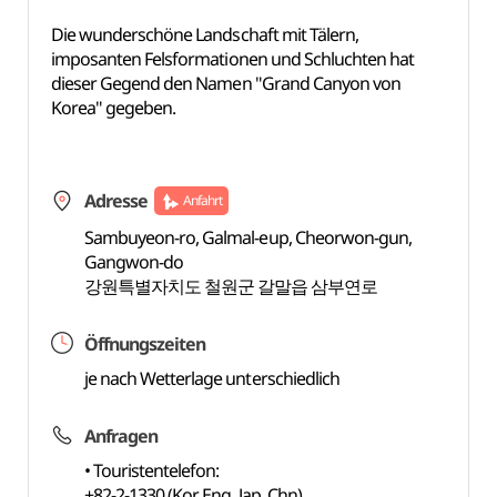
Die wunderschöne Landschaft mit Tälern,
imposanten Felsformationen und Schluchten hat
dieser Gegend den Namen "Grand Canyon von
Korea" gegeben.
Adresse
Anfahrt
Sambuyeon-ro, Galmal-eup, Cheorwon-gun,
Gangwon-do
강원특별자치도 철원군 갈말읍 삼부연로
Öffnungszeiten
je nach Wetterlage unterschiedlich
Anfragen
• Touristentelefon:
+82-2-1330 (Kor, Eng, Jap, Chn)