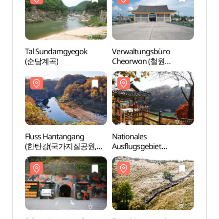
Tal Sundamgyegok
Verwaltungsbüro
Tal S
(순담계곡)
Cheorwon (철원
(순담
시설물관리사업소 (구
철의삼각전적관))
Fluss Hantangang
Nationales
Fluss
(한탄강(국가지질공원,
Ausflugsgebiet
(한탄
고석정))
Goseokjeong
고석정
(고석정국민관광지)