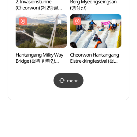
2. Invasionstunnel
Berg Myeongseingsan
2. Inv
(Cheorwon) (제2땅굴
(명성산)
(Che
(철원))
(철원)
Hantangang Milky Way
Cheorwon Hantangang
Hanta
Bridge (철원 한탄강
Eistrekkingfestival (철원
Brid
은하수교)
한탄강 얼음트레킹 축제)
은하수
mehr