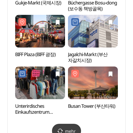
Gukje-Markt (국제시장)
Büchergasse Bosu-dong
BIFF 
(보수동 책방골목)
BIFF Plaza (BIFF 광장)
Jagalchi-Markt (부산
Muse
자갈치시장)
und z
Gesch
(부산
Unterirdisches
Busan Tower (부산타워)
Film
Einkaufszentrum
(부산
Nampo-dong (남포동
지하도상가)
mehr