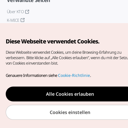
Verwandte Seiten
Über KTO
K-MICE
Diese Webseite verwendet Cookies.
Diese Webseite verwendet Cookies, um deine Browsing-Erfahrung zu
verbessern.
Bitte klicke auf „Alle Cookies erlauben“, wenn du mit der Set
von Cookies einverstanden bist.
Copyrights (c) Korea Tourism Organization. Alle Rechte
vorbehalten.
Genauere Informationen siehe
Cookie-Richtlinie
.
Fehlermeldungen und Probleme mit der Webseite bitte an
die
offizielle E-Mail-Adresse
german@knto.or.kr
Alle Cookies erlauben
Cookies einstellen