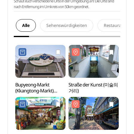
Schaut euch verschiedene Orte in der Umgebung an! Die Orte sind
nach Entfernung im Umkreis von 50km geordnet.
Alle
Sehenswürdigkeiten
Restaurants
Bupyeong-Markt
Straße der Kunst (미술의
Straß
(Kkangtong-Markt)
거리)
거리)
(부평시장(깡통시장))