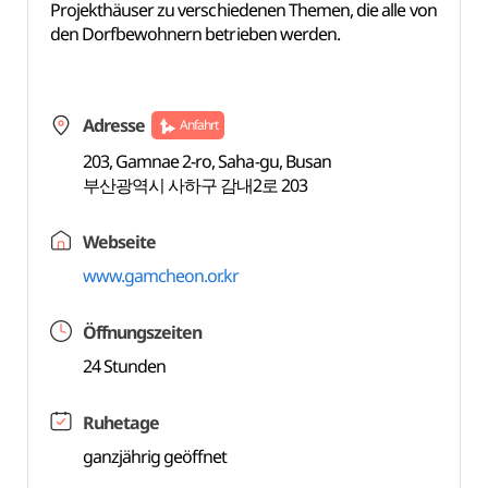
Projekthäuser zu verschiedenen Themen, die alle von
den Dorfbewohnern betrieben werden.
Adresse
Anfahrt
203, Gamnae 2-ro, Saha-gu, Busan
부산광역시 사하구 감내2로 203
Webseite
www.gamcheon.or.kr
Öffnungszeiten
24 Stunden
Ruhetage
ganzjährig geöffnet