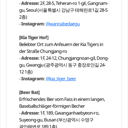
-
Adresse:
2F, 28-5, Teheran-ro 1-gil, Gangnam-
gu, Seoul (서울특별시 강남구 테헤란로1길 28-5
2층)
-
Instagram:
@wannabedaegu
[Kia Tiger Hof]
Beliebter Ort zum Anfeuern der Kia Tigers in
der Straße Chungjang-ro
-
Adresse:
1F, 24-12, Chungjangnoan-gil, Dong-
gu, Gwangju (광주광역시 동구 충장로안길 24-
12 1층)
-
Instagram:
@kia_tiger_beer
[Beer Bat]
Erfrischendes Bier vom Fass in einem langen,
Baseballschläger-förmigen Becher
-
Adresse:
1F, 189, Gwanganhaebyeon-ro,
Suyeong-gu, Busan (부산광역시 수영구
광안해변로 189 1층)