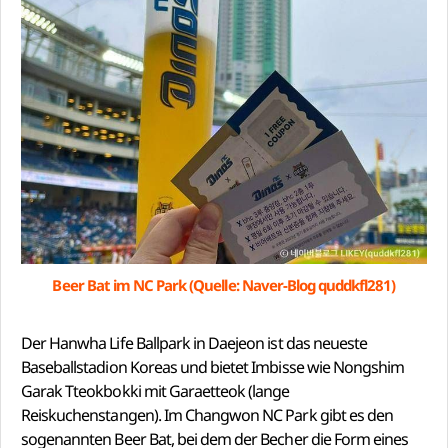
Beer Bat im NC Park (Quelle: Naver-Blog quddkfl281)
Der Hanwha Life Ballpark in Daejeon ist das neueste
Baseballstadion Koreas und bietet Imbisse wie Nongshim
Garak Tteokbokki mit Garaetteok (lange
Reiskuchenstangen). Im Changwon NC Park gibt es den
sogenannten Beer Bat, bei dem der Becher die Form eines