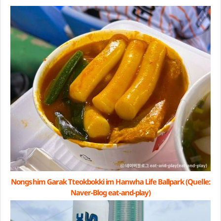
Nongshim Garak Tteokbokki im Hanwha Life Ballpark (Quelle:
Naver-Blog eat-and-play)