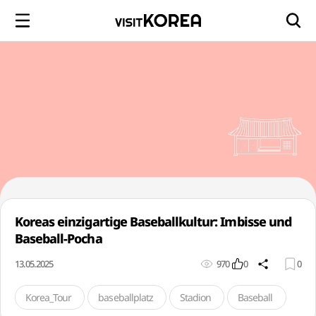
Koreas einzigartige Baseballkultur: Imbisse und
Baseball-Pocha
13.05.2025
970
0
0
Korea_Tour
baseballplatz
Stadion
Baseball