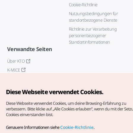
Cookie-Richtlinie
Nutzungsbedingungen für
standortbezogene Dienste
Richtlinie zur Verarbeitung
personenbezogener
Standortinformationen
Verwandte Seiten
Über KTO
K-MICE
Diese Webseite verwendet Cookies.
Diese Webseite verwendet Cookies, um deine Browsing-Erfahrung zu
verbessern.
Bitte klicke auf „Alle Cookies erlauben“, wenn du mit der Set
Cookies einverstanden bist.
Copyrights (c) Korea Tourism Organization. Alle Rechte
vorbehalten.
Genauere Informationen siehe
Cookie-Richtlinie
.
Fehlermeldungen und Probleme mit der Webseite bitte an