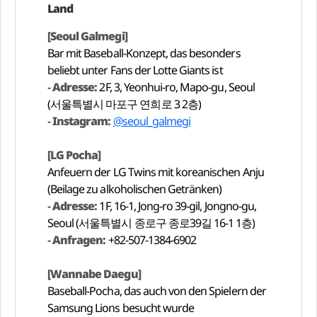
Land
[Seoul Galmegi]
Bar mit Baseball-Konzept, das besonders
beliebt unter Fans der Lotte Giants ist
-
Adresse:
2F, 3, Yeonhui-ro, Mapo-gu, Seoul
(서울특별시 마포구 연희로 3 2층)
-
Instagram:
@seoul_galmegi
[LG Pocha]
Anfeuern der LG Twins mit koreanischen Anju
(Beilage zu alkoholischen Getränken)
-
Adresse:
1F, 16-1, Jong-ro 39-gil, Jongno-gu,
Seoul (서울특별시 종로구 종로39길 16-1 1층)
-
Anfragen:
+82-507-1384-6902
[Wannabe Daegu]
Baseball-Pocha, das auch von den Spielern der
Samsung Lions besucht wurde