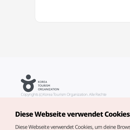
Copyrights (c) Korea Tourism Organization. Alle Rechte
vorbehalten.
Fehlermeldungen und Probleme mit der Webseite bitte an die
offizielle E-Mail-Adresse
Diese Webseite verwendet Cookies
german@knto.or.kr
Diese Webseite verwendet Cookies, um deine Brows