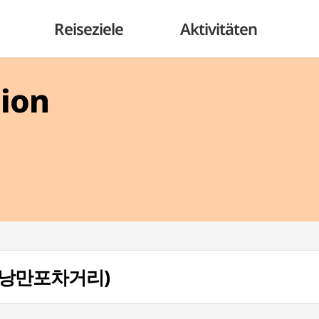
Reiseziele
Aktivitäten
gion
e (낭만포차거리)