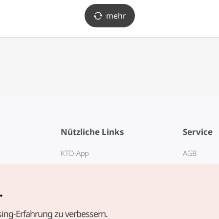
mehr
Nützliche Links
Service
KTO-App
AGB
Reisehotline 1330
FAQ
E-Books
Datenschut
.
Cookie-Ein
ing-Erfahrung zu verbessern.
Cookie-Rich