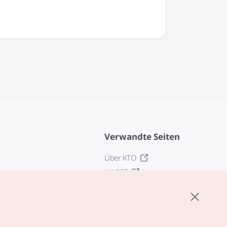
Verwandte Seiten
Über KTO
K-MICE
z
stellungen
tlinie