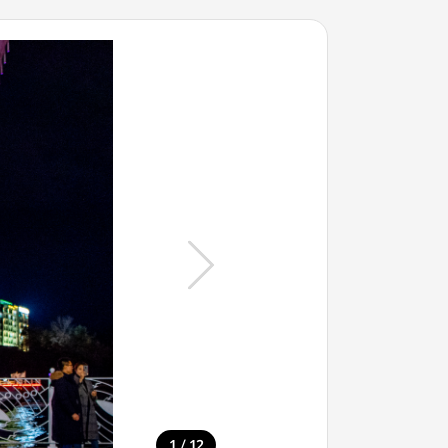
/
1
12