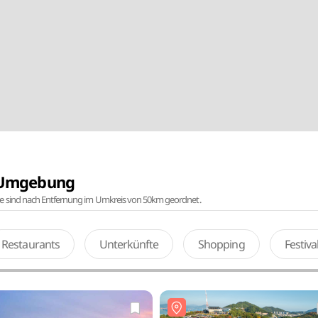
r Umgebung
te sind nach Entfernung im Umkreis von 50km geordnet.
Restaurants
Unterkünfte
Shopping
Festiv