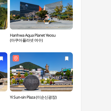
Hanhwa Aqua Planet Yeosu
EXPO-Meerespar
(아쿠아플라넷 여수)
Yi Sun-sin Plaza (이순신광장)
Küstenseilbahn Ye
해상케이블카)