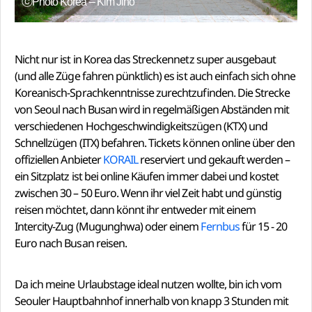
ⓒPhoto Korea – Kim Jiho
Nicht nur ist in Korea das Streckennetz super ausgebaut
(und alle Züge fahren pünktlich) es ist auch einfach sich ohne
Koreanisch-Sprachkenntnisse zurechtzufinden. Die Strecke
von Seoul nach Busan wird in regelmäßigen Abständen mit
verschiedenen Hochgeschwindigkeitszügen (KTX) und
Schnellzügen (ITX) befahren. Tickets können online über den
offiziellen Anbieter
KORAIL
reserviert und gekauft werden –
ein Sitzplatz ist bei online Käufen immer dabei und kostet
zwischen 30 – 50 Euro. Wenn ihr viel Zeit habt und günstig
reisen möchtet, dann könnt ihr entweder mit einem
Intercity-Zug (Mugunghwa) oder einem
Fernbus
für 15 - 20
Euro nach Busan reisen.
Da ich meine Urlaubstage ideal nutzen wollte, bin ich vom
Seouler Hauptbahnhof innerhalb von knapp 3 Stunden mit