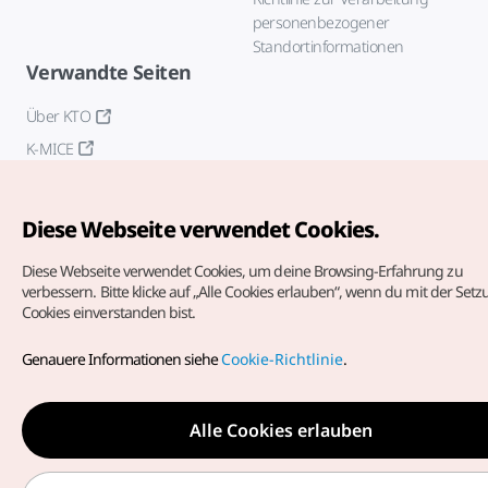
personenbezogener
Standortinformationen
Verwandte Seiten
Über KTO
K-MICE
Diese Webseite verwendet Cookies.
Diese Webseite verwendet Cookies, um deine Browsing-Erfahrung zu
verbessern.
Bitte klicke auf „Alle Cookies erlauben“, wenn du mit der Set
Cookies einverstanden bist.
Copyrights (c) Korea Tourism Organization. Alle Rechte
vorbehalten.
Genauere Informationen siehe
Cookie-Richtlinie
.
Fehlermeldungen und Probleme mit der Webseite bitte an
die
offizielle E-Mail-Adresse
german@knto.or.kr
Alle Cookies erlauben