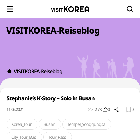
VISITKOREA-Reiseblog
VISITKOREA-Reiseblog
Stephanie’s K-Story – Solo in Busan
11.06.2024
2.7K
0
0
Korea_Tour
Busan
Tempel_Yonggungsa
City_Tour_Bus
Tour_Pass